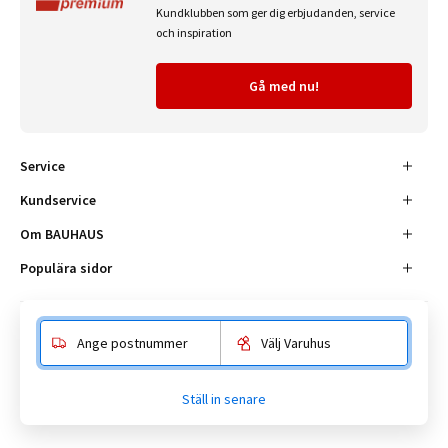
Kundklubben som ger dig erbjudanden, service
och inspiration
Gå med nu!
Service
Kundservice
Om BAUHAUS
Populära sidor
Ange postnummer
Välj Varuhus
Besöksadress
Enköpingsvägen 41, 177 38 Järfälla.
Ställ in senare
Kundtjänst:
010-180 18 00