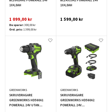
BL1002HA1 POWERALL 24V
BL24515A2 POWERALL 24V
1X4,0AH
1X4,0AH
1 099,00 kr
1 599,00 kr
Du sparar:
300,00 kr
Ord. pris:
1 399,00 kr
GREENWORKS
GREENWORKS
SKRUVDRAGARE
SKRUVDRAGARE
GREENWORKS HD560A1
GREENWORKS HD560A2
POWERALL 24V UTAN
POWERALL 24V
BATTERI
1X4,0AH+1X2,0AH