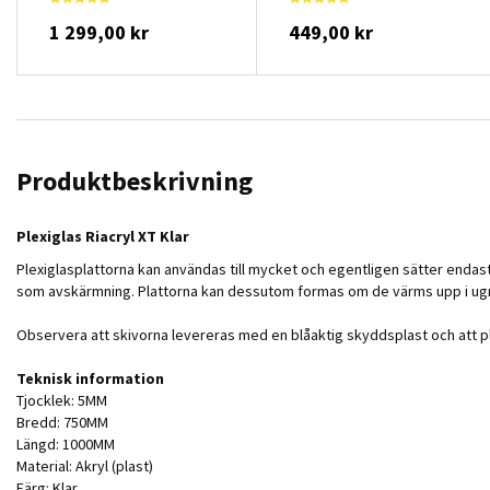
1 299,00 kr
449,00 kr
Produktbeskrivning
Plexiglas Riacryl XT Klar
Plexiglasplattorna kan användas till mycket och egentligen sätter endast 
som avskärmning. Plattorna kan dessutom formas om de värms upp i ugne
Observera att skivorna levereras med en blåaktig skyddsplast och att pl
Teknisk information
Tjocklek: 5MM
Bredd: 750MM
Längd: 1000MM
Material: Akryl (plast)
Färg: Klar