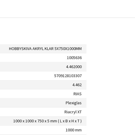
HOBBYSKIVA AKRYL KLAR 5X750X1000MM
1005636
4.462000
5709128103307
4.462
RIAS
Plexiglas
Riacryl XT
1000 x 1000 x 750 x 5 mm ( L x B x H x T )
1000 mm