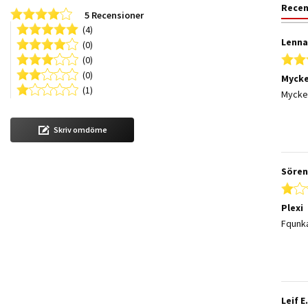
Rece
4.2 star rating
5 Recensioner
(4)
Lenna
(0)
(0)
(0)
Mycke
(1)
Review
review
Mycke
Skriv omdöme
Sören
Plexi
Review
review
Fqunka
Leif E