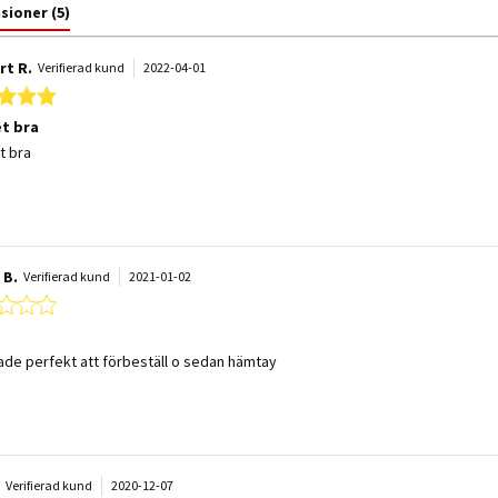
nsioner
(5)
rt R.
Verifierad kund
2022-04-01
5.0 star rating
t bra
 by Lennart R. on 1 Apr 2022
 stating Mycket bra
t bra
 B.
Verifierad kund
2021-01-02
1.0 star rating
 by Sören B. on 2 Jan 2021
 stating Plexi
de perfekt att förbeställ o sedan hämtay
.
Verifierad kund
2020-12-07