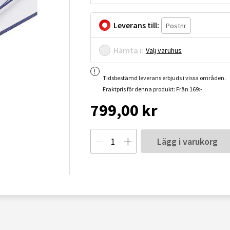
Leverans till:
Hämta i:
Välj varuhus
Tidsbestämd leverans erbjuds i vissa områden.
Fraktpris för denna produkt: Från 169:-
799,00 kr
Lägg i varukorg