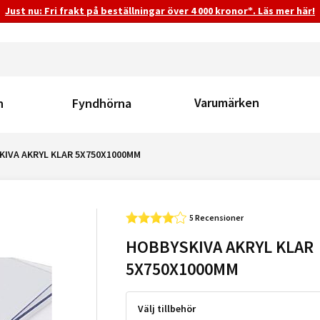
Just nu: Fri frakt på beställningar över 4 000 kronor*. Läs mer här!
Varumärken
n
Fyndhörna
KIVA AKRYL KLAR 5X750X1000MM
5 Recensioner
HOBBYSKIVA AKRYL KLAR
5X750X1000MM
Välj tillbehör