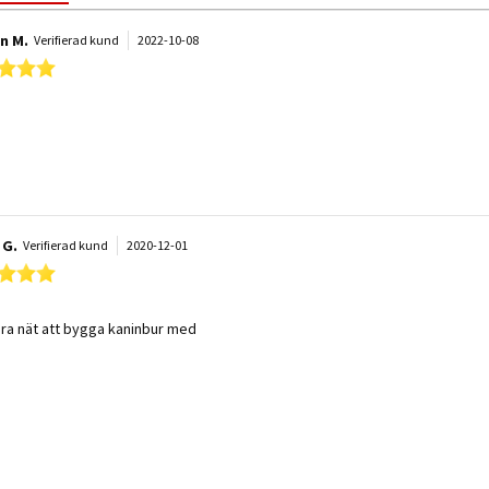
an M.
Verifierad kund
2022-10-08
5.0 star rating
 by Florian M. on 8 Oct 2022
 stating Top!
 G.
Verifierad kund
2020-12-01
5.0 star rating
 by Jenny G. on 1 Dec 2020
 stating bäst
ra nät att bygga kaninbur med