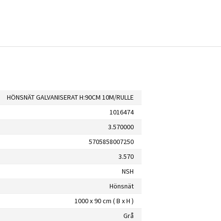
HÖNSNÄT GALVANISERAT H:90CM 10M/RULLE
1016474
3.570000
5705858007250
3.570
NSH
Hönsnät
1000 x 90 cm ( B x H )
Grå