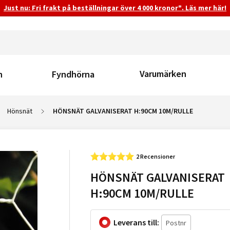
Just nu: Fri frakt på beställningar över 4 000 kronor*. Läs mer här!
Varumärken
n
Fyndhörna
Hönsnät
HÖNSNÄT GALVANISERAT H:90CM 10M/RULLE
2 Recensioner
HÖNSNÄT GALVANISERAT
H:90CM 10M/RULLE
Leverans till: