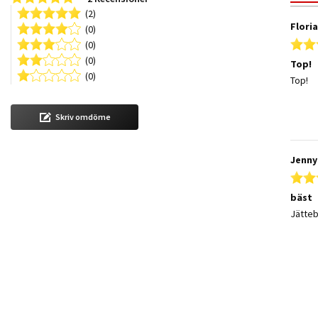
(2)
Flori
(0)
(0)
(0)
Top!
(0)
Review
review
Top!
Skriv omdöme
Jenny
bäst
Review
review
Jätteb