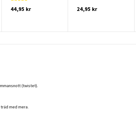
44,95 kr
24,95 kr
sammansnott (twistet).
v träd med mera.