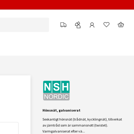
Hönsnät, galvaniserat
Sexkantigt hönsnät (trådnät, kycklingnät), tillverkat
av järntråd som är sammansnott (twistet).
Varmgalvaniserat efter vä...