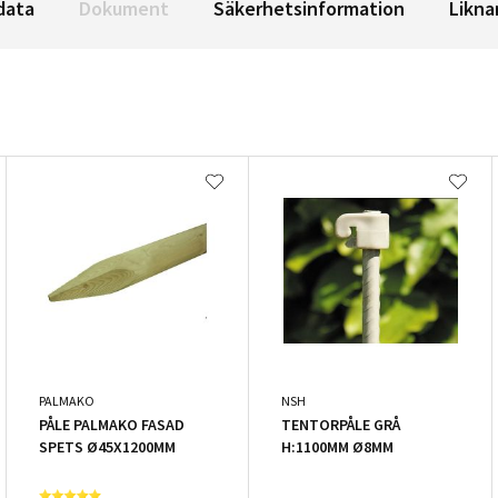
data
Dokument
Säkerhetsinformation
Likna
PALMAKO
NSH
PÅLE PALMAKO FASAD
TENTORPÅLE GRÅ
SPETS Ø45X1200MM
H:1100MM Ø8MM