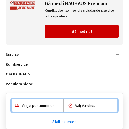
Gå med i BAUHAUS Premium
Kundklubben som ger dig erbjudanden, service
och inspiration
Gå med nu!
Service
Kundservice
Om BAUHAUS
Populära sidor
Ange postnummer
Välj Varuhus
Besöksadress
Enköpingsvägen 41, 177 38 Järfälla.
Ställ in senare
Kundtjänst:
010-180 18 00