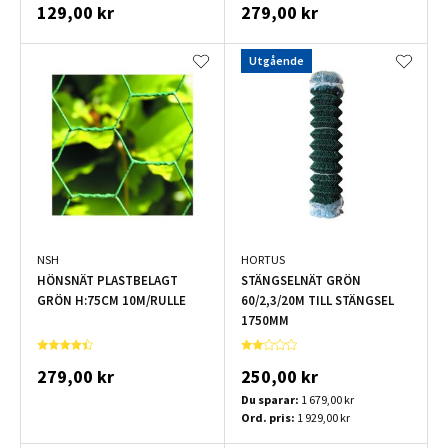
129,00 kr
279,00 kr
Utgående
NSH
HORTUS
HÖNSNÄT PLASTBELAGT
STÄNGSELNÄT GRÖN
GRÖN H:75CM 10M/RULLE
60/2,3/20M TILL STÄNGSEL
1750MM
279,00 kr
250,00 kr
Du sparar:
1 679,00 kr
Ord. pris:
1 929,00 kr