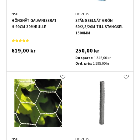
NSH
HORTUS
HÖNSNÄT GALVANISERAT
STÄNGSELNÄT GRÖN
H:90CM 30M/RULLE
60/2,3/20M TILL STÄNGSEL
1500MM
619,00 kr
250,00 kr
Du sparar:
1 345,00 kr
Ord. pris:
1 595,00 kr
NSH
HORTUS