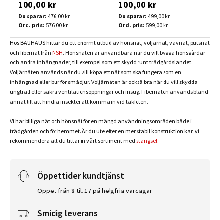
100,00 kr
100,00 kr
Du sparar:
476,00 kr
Du sparar:
499,00 kr
Ord. pris:
576,00 kr
Ord. pris:
599,00 kr
Hos BAUHAUS hittar du ett enormt utbud av hönsnät, voljärnät, vävnät, putsnät
och fibernät från
NSH
. Hönsnäten är användbara när du vill bygga hönsgårdar
och andra inhängnader, till exempel som ett skydd runt trädgårdslandet.
Voljärnäten används när du vill köpa ett nät som ska fungera som en
inhängnad eller bur för smådjur. Voljärnäten är också bra när du vill skydda
ungträd eller säkra ventilationsöppningar och insug. Fibernäten används bland
annat till att hindra insekter att komma in vid takfoten.
Vi har billiga nät och hönsnät för en mängd användningsområden både i
trädgården och för hemmet. Är du ute efter en mer stabil konstruktion kan vi
rekommendera att du tittar in vårt sortiment med
stängsel
.
Öppettider kundtjänst
Öppet från 8 till 17 på helgfria vardagar
Smidig leverans