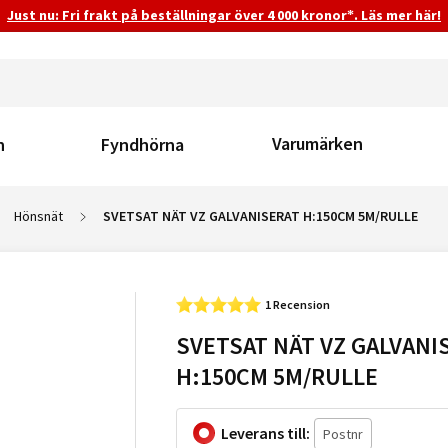
Just nu: Fri frakt på beställningar över 4 000 kronor*. Läs mer här!
Varumärken
n
Fyndhörna
Hönsnät
SVETSAT NÄT VZ GALVANISERAT H:150CM 5M/RULLE
1 Recension
SVETSAT NÄT VZ GALVANI
H:150CM 5M/RULLE
Leverans till: