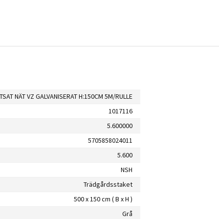
TSAT NÄT VZ GALVANISERAT H:150CM 5M/RULLE
1017116
5.600000
5705858024011
5.600
NSH
Trädgårdsstaket
500 x 150 cm ( B x H )
Grå