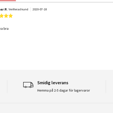
er P.
Verifierad kund
2020-07-18
5.0 star rating
t
 by Christer P. on 18 Jul 2020
 stating Nätet
va bra
Smidig leverans
Hemma på 2-5 dagar för lagervaror