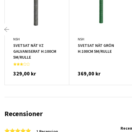
NSH
NSH
SVETSAT NÄT VZ
SVETSAT NÄT GRÖN
GALVANISERAT H:100CM
H:100CM 5M/RULLE
5M/RULLE
329,00 kr
369,00 kr
Recensioner
Rece
5.0 star rating
1 Recension