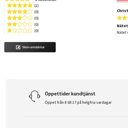
(1)
Christ
(0)
(0)
(0)
Näte
(0)
Review
review
Nätet 
Skriv omdöme
Öppettider kundtjänst
Öppet från 8 till 17 på helgfria vardagar