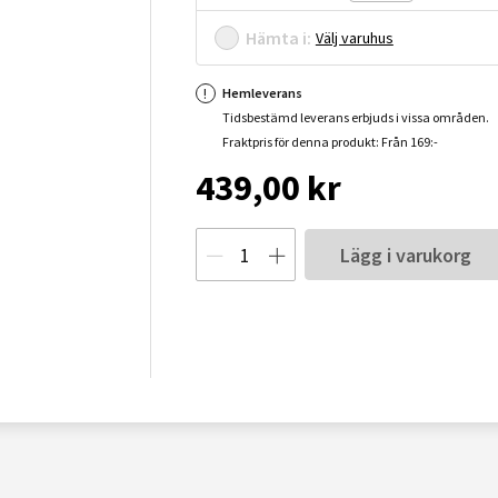
Hämta i:
Välj varuhus
Hemleverans
Tidsbestämd leverans erbjuds i vissa områden.
Fraktpris för denna produkt: Från 169:-
439,00 kr
Lägg i varukorg