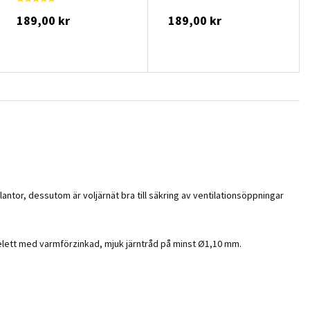
189,00 kr
189,00 kr
ntor, dessutom är voljärnät bra till säkring av ventilationsöppningar
skelett med varmförzinkad, mjuk järntråd på minst Ø1,10 mm.