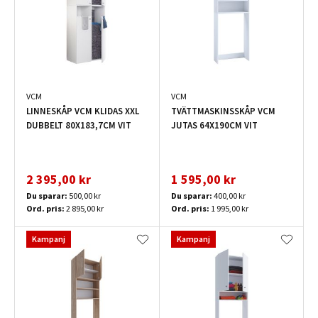
VCM
VCM
LINNESKÅP VCM KLIDAS XXL
TVÄTTMASKINSSKÅP VCM
DUBBELT 80X183,7CM VIT
JUTAS 64X190CM VIT
2 395,00 kr
1 595,00 kr
Du sparar:
500,00 kr
Du sparar:
400,00 kr
Ord. pris:
2 895,00 kr
Ord. pris:
1 995,00 kr
Kampanj
Kampanj