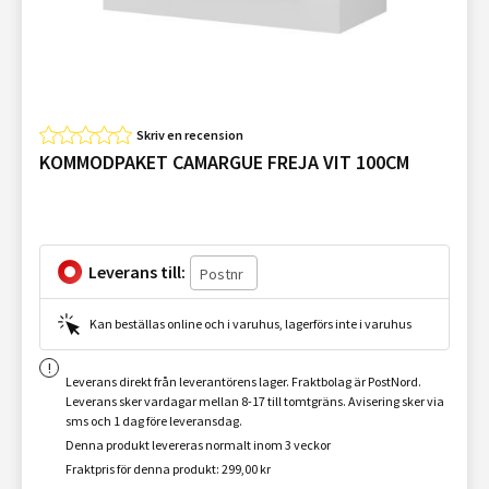
Skriv en recension
KOMMODPAKET CAMARGUE FREJA VIT 100CM
Leverans till:
Kan beställas online och i varuhus, lagerförs inte i varuhus
Leverans direkt från leverantörens lager. Fraktbolag är PostNord.
Leverans sker vardagar mellan 8-17 till tomtgräns. Avisering sker via
sms och 1 dag före leveransdag.
Denna produkt levereras normalt inom 3 veckor
Fraktpris för denna produkt: 299,00 kr