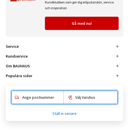
Kundklubben som ger dig erbjudanden, service
och inspiration
Gå med nu!
Service
Kundservice
Om BAUHAUS
Populära sidor
Ange postnummer
Välj Varuhus
Besöksadress
Enköpingsvägen 41, 177 38 Järfälla.
Ställ in senare
Kundtjänst:
010-180 18 00