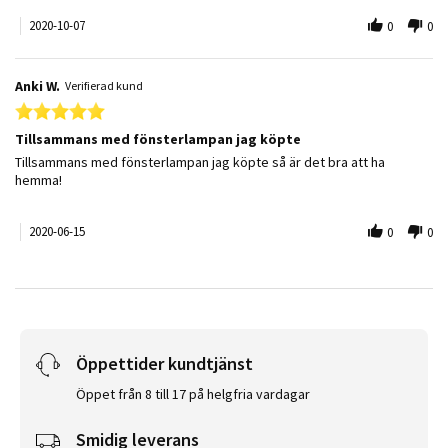
2020-10-07
0
0
Anki W.
Verifierad kund
5.0 star rating
Tillsammans med fönsterlampan jag köpte
Review by Anki W. on 15 Jun 2020
review stating Tillsammans med fönsterlampan jag köpte
Tillsammans med fönsterlampan jag köpte så är det bra att ha
hemma!
2020-06-15
0
0
Öppettider kundtjänst
Öppet från 8 till 17 på helgfria vardagar
Smidig leverans