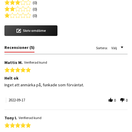
(0)
(0)
(0)
Skriv omdöme
Recensioner
(5)
Sortera:
Välj
Mattis M.
Verifierad kund
5.0 star rating
Helt ok
Review by Mattis M. on 17 Sep 2022
review stating Helt ok
Inget att anmärka på, funkade som förväntat.
2022-09-17
0
0
Tony I.
Verifierad kund
5.0 star rating