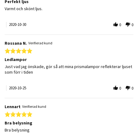
Perfekt ljus
Review by Tony I. on 30 Oct 2020
review stating Perfekt ljus
Varmt och skönt ljus.
2020-10-30
0
0
Rossana N.
Verifierad kund
5.0 star rating
Ledlampor
Review by Rossana N. on 25 Oct 2020
review stating Ledlampor
Just vad jag önskade, gör så att mina prismalampor reflekterar ljuset
som förr i tiden
2020-10-25
0
0
Lennart
Verifierad kund
5.0 star rating
Bra belysning
Review by Lennart on 7 Oct 2020
review stating Bra belysning
Bra belysning