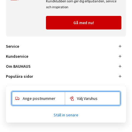
Kundklubben som ger dig erbjudanden, service
och inspiration
Gå med nu!
Service
Kundservice
Om BAUHAUS
Populära sidor
Ange postnummer
Välj Varuhus
Besöksadress
Enköpingsvägen 41, 177 38 Järfälla.
Ställ in senare
Kundtjänst:
010-180 18 00