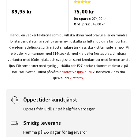
89,95 kr
75,00 kr
Du sparar:
274,00 kr
Ord. pris:
349,00 kr
Har du en vacker takkrona som du vill ska skina med bravur eller en mindre
fönsterpendel som är i behov av en ny ljuskälla så hittar du dina lampor här.
Kron-formade ljuskällor är något smalare än klassiska klotformade lampor. Vi
erbjuder kron-lampor med E14-sockel, med klart eller frostat glas, dimbara
varianter med både mjukt och svagt sken samt kronlampor med formen av ett
ljus. För armaturer med synlig ljuskälla och E27-sockel rekommenderar vi på
BAUHAUS att du kikar på våra
dekorativa ljuskällor.
Vi har även klassiska
ljuskällor i
klotform
.
Öppettider kundtjänst
Öppet från 8 till 17 på helgfria vardagar
Smidig leverans
Hemma på 2-5 dagar för lagervaror