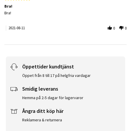
Bra!
Review by John M. on 11 Aug 2021
review stating Bra!
Bra!
2021-08-11
0
0
Öppettider kundtjänst
Öppet från 8 till 17 på helgfria vardagar
Smidig leverans
Hemma på 2-5 dagar för lagervaror
Ångra ditt köp här
Reklamera & returnera