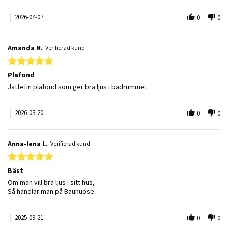
2026-04-07
0
0
Amanda N.
Verifierad kund
5.0 star rating
Plafond
Review by Amanda N. on 20 Mar 2026
review stating Plafond
Jättefin plafond som ger bra ljus i badrummet
2026-03-20
0
0
Anna-lena L.
Verifierad kund
5.0 star rating
Bäst
Review by Anna-lena L. on 21 Sep 2025
review stating Bäst
Om man vill bra ljus i sitt hus,
Så handlar man på Bauhuose.
2025-09-21
0
0