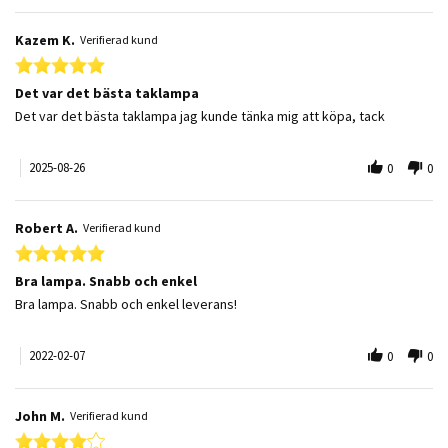
Kazem K.
Verifierad kund
5.0 star rating
Det var det bästa taklampa
Review by Kazem K. on 26 Aug 2025
review stating Det var det bästa taklampa
Det var det bästa taklampa jag kunde tänka mig att köpa, tack
2025-08-26
0
0
Robert A.
Verifierad kund
5.0 star rating
Bra lampa. Snabb och enkel
Review by Robert A. on 7 Feb 2022
review stating Bra lampa. Snabb och enkel
Bra lampa. Snabb och enkel leverans!
2022-02-07
0
0
John M.
Verifierad kund
4.0 star rating