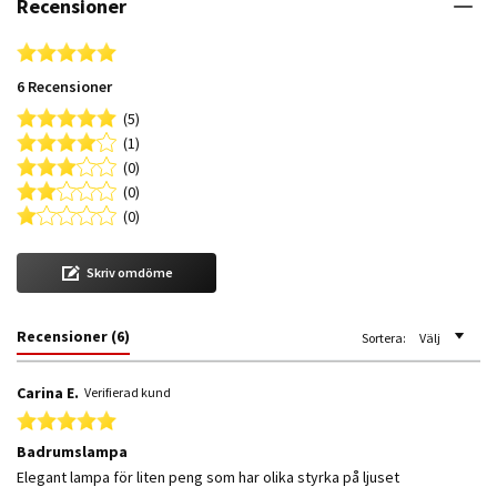
Recensioner
4.8 star rating
6 Recensioner
(5)
(1)
(0)
(0)
(0)
Skriv omdöme
Recensioner
(6)
Sortera:
Välj
Carina E.
Verifierad kund
5.0 star rating
Badrumslampa
Review by Carina E. on 7 Apr 2026
review stating Badrumslampa
Elegant lampa för liten peng som har olika styrka på ljuset