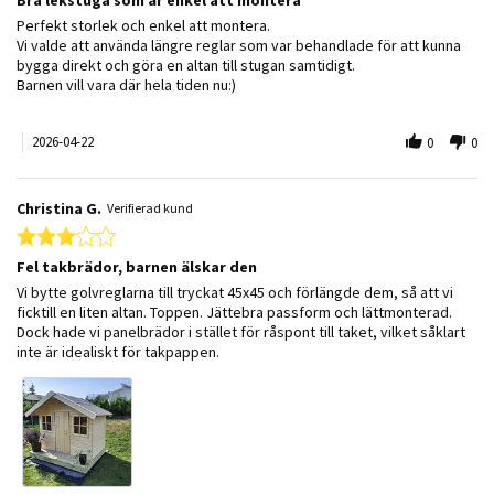
Review by Josefine A. on 22 Apr 2026
review stating Bra lekstuga som är enkel att montera
Perfekt storlek och enkel att montera.
Vi valde att använda längre reglar som var behandlade för att kunna
bygga direkt och göra en altan till stugan samtidigt.
Barnen vill vara där hela tiden nu:)
2026-04-22
0
0
Christina G.
Verifierad kund
3.0 star rating
Fel takbrädor, barnen älskar den
Review by Christina G. on 3 Aug 2025
review stating Fel takbrädor, barnen älskar den
Vi bytte golvreglarna till tryckat 45x45 och förlängde dem, så att vi
ficktill en liten altan. Toppen. Jättebra passform och lättmonterad.
Dock hade vi panelbrädor i stället för råspont till taket, vilket såklart
inte är idealiskt för takpappen.