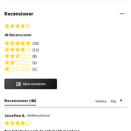
Recensioner
4.3 star rating
46 Recensioner
(25)
(11)
(8)
(1)
(1)
Skriv omdöme
Recensioner
(46)
Sortera:
Välj
Josefine A.
Verifierad kund
4.0 star rating
Bra lekstuga som är enkel att montera