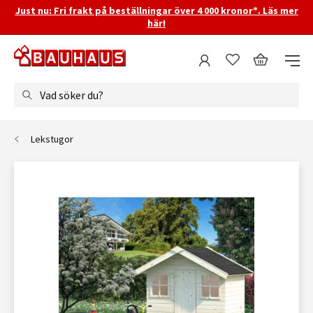
Just nu: Fri frakt på beställningar över 4 000 kronor*. Läs mer
här!
Vad söker du?
Lekstugor