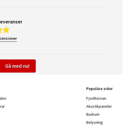
leveranser
ecensioner
Gå med nu!
Populära sidor
nden
Fyndhörnan
rar
Akustikpaneler
Badrum
Belysning