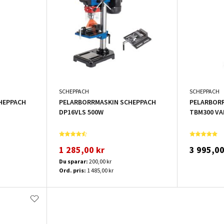
SCHEPPACH
SCHEPPACH
HEPPACH
PELARBORRMASKIN SCHEPPACH
PELARBOR
DP16VLS 500W
TBM300 VA
1 285,00 kr
3 995,00
Du sparar:
200,00 kr
Ord. pris:
1 485,00 kr