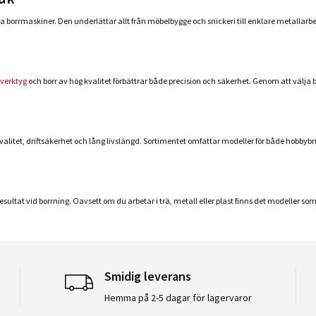
orrmaskiner. Den underlättar allt från möbelbygge och snickeri till enklare metallarbete
verktyg
och borr av hög kvalitet förbättrar både precision och säkerhet. Genom att välja 
itet, driftsäkerhet och lång livslängd. Sortimentet omfattar modeller för både hobbybr
t resultat vid borrning. Oavsett om du arbetar i trä, metall eller plast finns det modelle
Smidig leverans
Hemma på 2-5 dagar för lagervaror