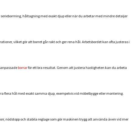
 serieborrning, håltagning med exakt djup eller när du arbetar med mindre detaljer
ner, vilket gör att borret går rakt och ger rena hål. Arbetsbordet kan ofta justeras i
ch anpassade
borrar
för ett bra resultat. Genom att justera hastigheten kan du arbeta
borra flera hål med exakt samma djup, exempelvis vid möbelbygge eller montering.
borr, nödstopp och stabila reglage som gör maskinen trygg att använda även vid mer