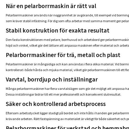
När en pelarborrmaskin är rätt val
Pelarborrmaskiner används när noggrannhet är avgörande, till exempel vid borrning i
som kräver stabil infästning. För dig som ofta arbetar med samma moment ger pelarb
Stabil konstruktion för exakta resultat
Den fasta konstruktionen med pelare, borrhuvud och arbetsbord ger pelarborrmaskinen de
höjd och vinkel, vilket gör det lättare att anpassa maskinen efter material och arbets
Pelarborrmaskiner för trä, metall och plast
Pelarborrmaskiner är mångsidiga och kan användas i flera olika material. Vid borrni
kontrollerat i både hårda och mjuka material, vilket gör pelarborrmaskinen till ett fle
Varvtal, borrdjup och inställningar
Många pelarborrmaskiner har flera varvtalslägen som gör det möjligt att anpassa has
Dessa inställningar bidrar till ett mer professionellt och konsekvent slutresultat.
Säker och kontrollerad arbetsprocess
Eftersom arbetsstycket ligger stadigt på bordet och inte hålls i handen ger pelarb
krävande arbeten. Rätt fastspänning av materialet är viktigt för både säkerhet och pr
Pelarborrmaskiner för verkstad och hemmab