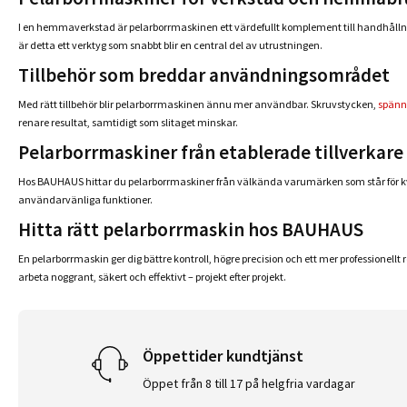
I en hemmaverkstad är pelarborrmaskinen ett värdefullt komplement till handhållna b
är detta ett verktyg som snabbt blir en central del av utrustningen.
Tillbehör som breddar användningsområdet
Med rätt tillbehör blir pelarborrmaskinen ännu mer användbar. Skruvstycken,
spänn
renare resultat, samtidigt som slitaget minskar.
Pelarborrmaskiner från etablerade tillverkare
Hos BAUHAUS hittar du pelarborrmaskiner från välkända varumärken som står för kval
användarvänliga funktioner.
Hitta rätt pelarborrmaskin hos BAUHAUS
En pelarborrmaskin ger dig bättre kontroll, högre precision och ett mer professionell
arbeta noggrant, säkert och effektivt – projekt efter projekt.
Öppettider kundtjänst
Öppet från 8 till 17 på helgfria vardagar