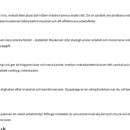
 trä, metall eller plast där hålen måste hamna exakt rätt. De är särskilt användbara vid
orrmaskinen både bättre resultat och ett effektivare arbetsflöde.
ss största fördel – stabilitet. Maskinen står stadigt under arbetet och minimerar vibratio
uppgift.
ng i trä ger de hög precision och rena kanter, medan metallarbete kräver rätt varvtal o
xibelt verktyg i verkstaden.
tigheten efter material och borrdimension. Djupstopp är en viktig funktion när du vill 
orrmaskinen en säker arbetsmiljö. Många modeller är utrustade med skydd runt chuck och 
ecision.
ruk