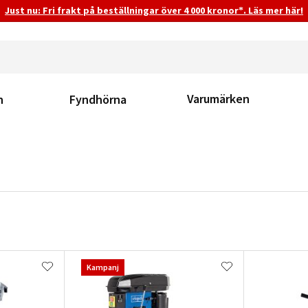
Just nu: Fri frakt på beställningar över 4 000 kronor*. Läs mer här!
Varumärken
n
Fyndhörna
Kampanj