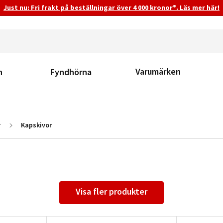
Just nu: Fri frakt på beställningar över 4 000 kronor*. Läs mer här!
Varumärken
n
Fyndhörna
r
Kapskivor
Visa fler produkter