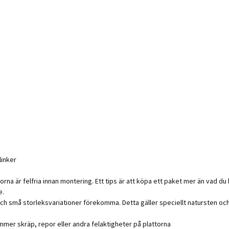
linker
orna är felfria innan montering. Ett tips är att köpa ett paket mer än vad du 
e.
 och små storleksvariationer förekomma. Detta gäller speciellt natursten oc
mmer skräp, repor eller andra felaktigheter på plattorna