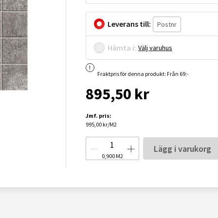
Leverans till:
Hämta i:
Välj varuhus
Fraktpris för denna produkt: Från 69:-
895,50 kr
Jmf. pris:
995,00 kr/M2
Lägg i varukorg
0,900
M2