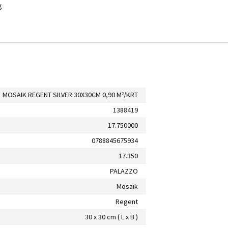
g
MOSAIK REGENT SILVER 30X30CM 0,90 M²/KRT
1388419
17.750000
0788845675934
17.350
PALAZZO
Mosaik
Regent
30 x 30 cm ( L x B )