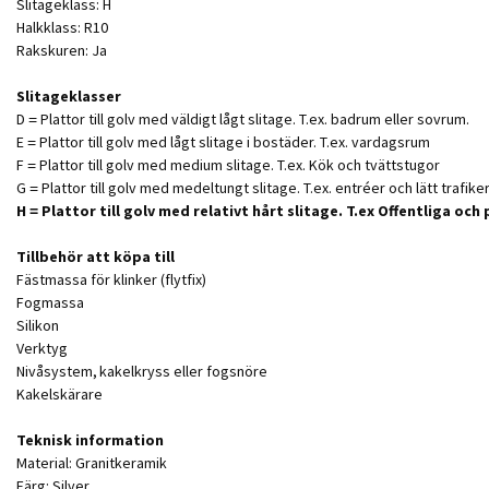
Slitageklass: H
Halkklass: R10
Rakskuren: Ja
Slitageklasser
D = Plattor till golv med väldigt lågt slitage. T.ex. badrum eller sovrum.
E = Plattor till golv med lågt slitage i bostäder. T.ex. vardagsrum
F = Plattor till golv med medium slitage. T.ex. Kök och tvättstugor
G = Plattor till golv med medeltungt slitage. T.ex. entréer och lätt traf
H = Plattor till golv med relativt hårt slitage. T.ex Offentliga oc
Tillbehör att köpa till
Fästmassa för klinker (flytfix)
Fogmassa
Silikon
Verktyg
Nivåsystem, kakelkryss eller fogsnöre
Kakelskärare
Teknisk information
Material: Granitkeramik
Färg: Silver