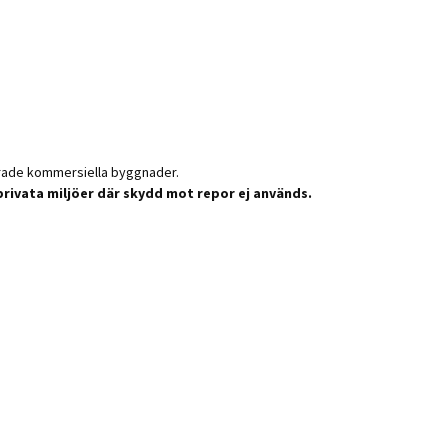
ikerade kommersiella byggnader.
h privata miljöer där skydd mot repor ej används.