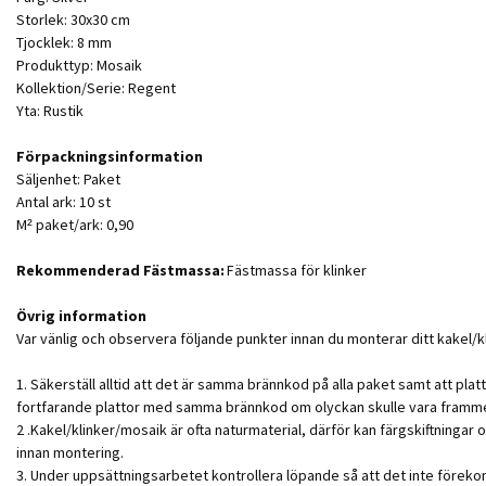
Storlek: 30x30 cm
Tjocklek: 8 mm
Produkttyp: Mosaik
Kollektion/Serie: Regent
Yta: Rustik
Förpackningsinformation
Säljenhet: Paket
Antal ark: 10 st
M² paket/ark: 0,90
Rekommenderad Fästmassa:
Fästmassa för klinker
Övrig information
Var vänlig och observera följande punkter innan du monterar ditt kakel/k
1. Säkerställ alltid att det är samma brännkod på alla paket samt att platt
fortfarande plattor med samma brännkod om olyckan skulle vara framm
2 .Kakel/klinker/mosaik är ofta naturmaterial, därför kan färgskiftningar
innan montering.
3. Under uppsättningsarbetet kontrollera löpande så att det inte föreko