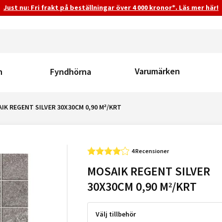
Just nu: Fri frakt på beställningar över 4 000 kronor*. Läs mer här!
Varumärken
n
Fyndhörna
IK REGENT SILVER 30X30CM 0,90 M²/KRT
4 Recensioner
MOSAIK REGENT SILVER
30X30CM 0,90 M²/KRT
Välj tillbehör