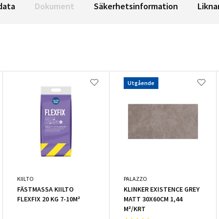
data
Dokument
Säkerhetsinformation
Likna
Utgående
KIILTO
PALAZZO
FÄSTMASSA KIILTO
KLINKER EXISTENCE GREY
FLEXFIX 20 KG 7-10M²
MATT 30X60CM 1,44
M²/KRT