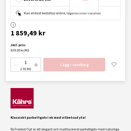
Kan endast beställas online, lagerförs inte i varuhus
1 859,49 kr
Jmf. pris:
639,00 kr/M2
Lägg i varukorg
2.91
M2
Klassiskt parkettgolv i ek med vitbetsad yta!
Ek Frosted Oat är ett elegant och mattlackerat parkettgolv med naturliga