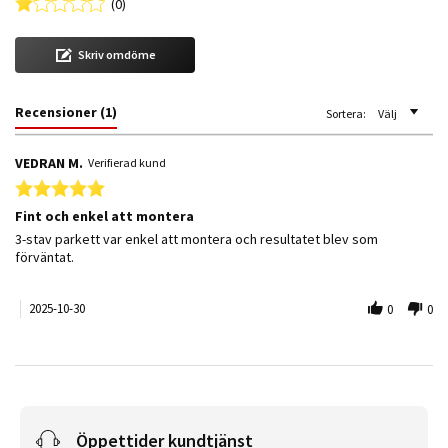
(0)
Skriv omdöme
Recensioner
(1)
Sortera:
Välj
VEDRAN M.
Verifierad kund
5.0 star rating
Fint och enkel att montera
Review by VEDRAN M. on 30 Oct 2025
review stating Fint och enkel att montera
3-stav parkett var enkel att montera och resultatet blev som
förväntat.
2025-10-30
0
0
Öppettider kundtjänst