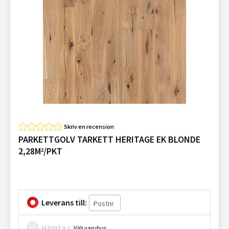
Skriv en recension
PARKETTGOLV TARKETT HERITAGE EK BLONDE
2,28M²/PKT
Leverans till:
Hämta i:
Välj varuhus