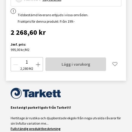
Tidsbestämd leverans erbjuds i vissa områden.
Fraktpris för denna produkt: Från 199:-
2 268,60 kr
Jmf. pris:
995,00 kr/M2
Lägg i varukorg
2,280
M2
Enstavigt parkettgolv från Tarkett!
Hertitage är rustika och djupborstade ekgolv från noga utvalda råvaror för
sin livfulla variation me...
Fullständig produktbeskrivning