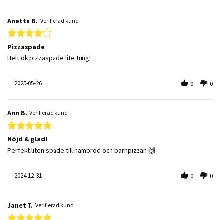
Anette B.
Verifierad kund
4.0 star rating
Pizzaspade
Review by Anette B. on 26 May 2025
review stating Pizzaspade
Helt ok pizzaspade lite tung!
2025-05-26
0
0
Ann B.
Verifierad kund
5.0 star rating
Nöjd & glad!
Review by Ann B. on 31 Dec 2024
review stating Nöjd & glad!
Perfekt liten spade till nambröd och barnpizzan 🙌
2024-12-31
0
0
Janet T.
Verifierad kund
5.0 star rating