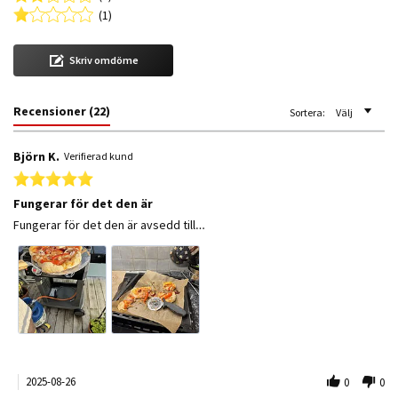
(1)
Skriv omdöme
Recensioner
(22)
Sortera:
Välj
Björn K.
Verifierad kund
5.0 star rating
Fungerar för det den är
Review by Björn K. on 26 Aug 2025
review stating Fungerar för det den är
Fungerar för det den är avsedd till…
2025-08-26
0
0