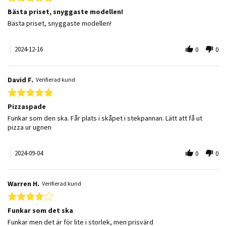
Bästa priset, snyggaste modellen!
Review by Janet T. on 16 Dec 2024
review stating Bästa priset, snyggaste modellen!
Bästa priset, snyggaste modellen!
2024-12-16
0
0
David F.
Verifierad kund
5.0 star rating
Pizzaspade
Review by David F. on 4 Sep 2024
review stating Pizzaspade
Funkar som den ska. Får plats i skåpet i stekpannan. Lätt att få ut
pizza ur ugnen
2024-09-04
0
0
Warren H.
Verifierad kund
4.0 star rating
Funkar som det ska
Review by Warren H. on 21 Aug 2024
review stating Funkar som det ska
Funkar men det är för lite i storlek, men prisvärd