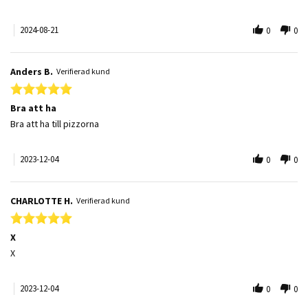
2024-08-21
0
0
Anders B.
Verifierad kund
5.0 star rating
Bra att ha
Review by Anders B. on 4 Dec 2023
review stating Bra att ha
Bra att ha till pizzorna
2023-12-04
0
0
CHARLOTTE H.
Verifierad kund
5.0 star rating
X
Review by CHARLOTTE H. on 4 Dec 2023
review stating X
X
2023-12-04
0
0