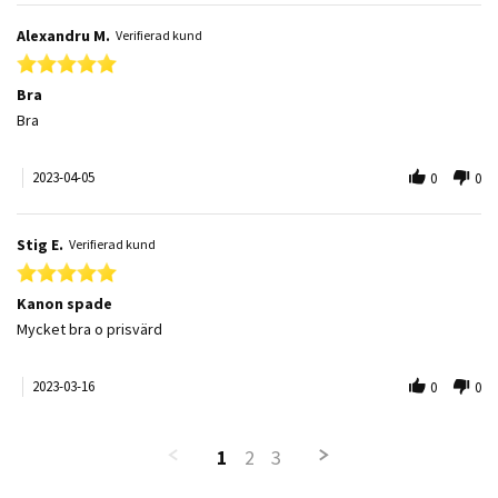
Alexandru M.
Verifierad kund
5.0 star rating
Bra
Review by Alexandru M. on 5 Apr 2023
review stating Bra
Bra
2023-04-05
0
0
Stig E.
Verifierad kund
5.0 star rating
Kanon spade
Review by Stig E. on 16 Mar 2023
review stating Kanon spade
Mycket bra o prisvärd
2023-03-16
0
0
1
2
3