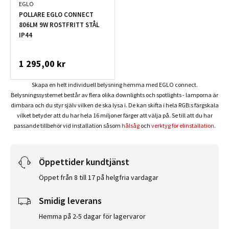
EGLO
POLLARE EGLO CONNECT
806LM 9W ROSTFRITT STÅL
IP44
1 295,00 kr
Skapa en helt individuell belysning hemma med EGLO connect.
Belysningssystemet består av flera olika downlights och spotlights - lamporna är
dimbara och du styr själv vilken de ska lysa i. De kan skifta i hela RGB:s färgskala
vilket betyder att du har hela 16 miljoner färger att välja på. Se till att du har
passande tillbehör vid installation såsom
hålsåg
och
verktyg för elinstallation
.
Öppettider kundtjänst
Öppet från 8 till 17 på helgfria vardagar
Smidig leverans
Hemma på 2-5 dagar för lagervaror