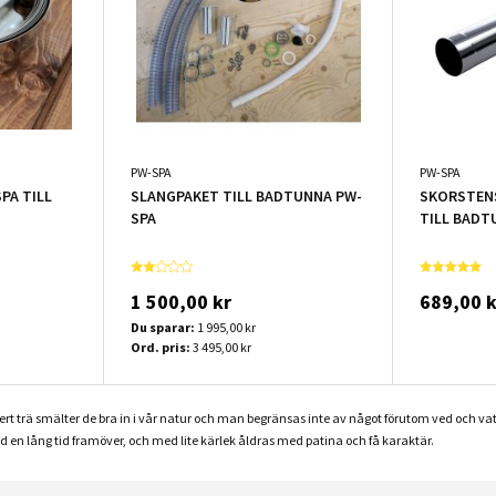
PW-SPA
PW-SPA
PA TILL
SLANGPAKET TILL BADTUNNA PW-
SKORSTEN
SPA
TILL BADT
1 500,00 kr
689,00 k
Du sparar:
1 995,00 kr
Ord. pris:
3 495,00 kr
ert trä smälter de bra in i vår natur och man begränsas inte av något förutom ved och vat
en lång tid framöver, och med lite kärlek åldras med patina och få karaktär.