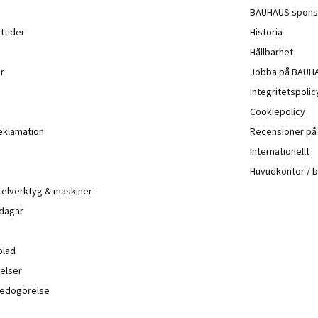
BAUHAUS spons
ttider
Historia
Hållbarhet
r
Jobba på BAUH
Integritetspoli
Cookiepolicy
eklamation
Recensioner p
Internationellt
Huvudkontor / 
å elverktyg & maskiner
 dagar
blad
elser
sredogörelse