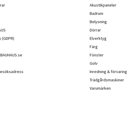
rar
Akustikpaneler
Badrum
Belysning
AUS
Dörrar
cy (GDPR)
Elverktyg
Färg
å BAUHAUS.se
Fönster
Golv
besöksadress
Inredning & förvaring
Trädgårdsmaskiner
Varumärken