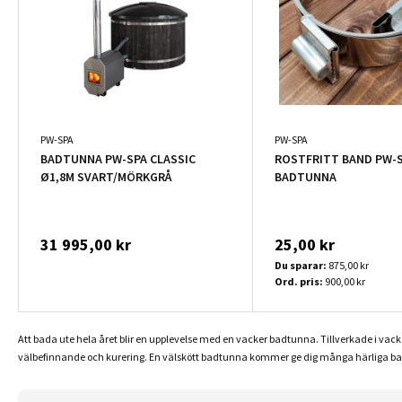
PW-SPA
PW-SPA
BADTUNNA PW-SPA CLASSIC
ROSTFRITT BAND PW-S
Ø1,8M SVART/MÖRKGRÅ
BADTUNNA
31 995,00 kr
25,00 kr
Du sparar:
875,00 kr
Ord. pris:
900,00 kr
Att bada ute hela året blir en upplevelse med en vacker badtunna. Tillverkade i vack
välbefinnande och kurering. En välskött badtunna kommer ge dig många härliga bad 