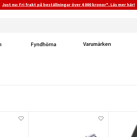
Just nu: Fri frakt på beställningar över 4 000 kronor*. Läs mer här!
Varumärken
n
Fyndhörna