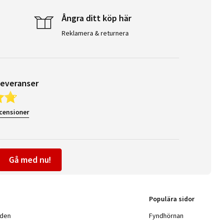
Ångra ditt köp här
Reklamera & returnera
leveranser
ecensioner
Gå med nu!
Populära sidor
nden
Fyndhörnan