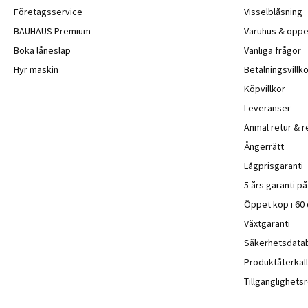
Företagsservice
Visselblåsning
BAUHAUS Premium
Varuhus & öppe
Boka lånesläp
Vanliga frågor
Hyr maskin
Betalningsvillko
Köpvillkor
Leveranser
Anmäl retur & r
Ångerrätt
Lågprisgaranti
5 års garanti p
Öppet köp i 60
Växtgaranti
Säkerhetsdata
Produktåterkall
Tillgänglighet