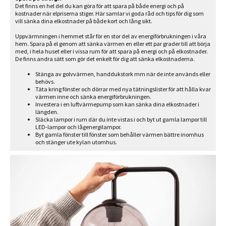
Det finns en hel del du kan göra för att spara på både energi och på
kostnader när elpriserna stiger. Här samlar vi goda råd och tips för dig som
vill sänka dina elkostnader på både kort och lång sikt.
Uppvärmningen i hemmet står för en stor del av energiförbrukningen i våra
hem. Spara på el genom att sänka värmen en eller ett par grader till att börja
med, i hela huset eller i vissa rum för att spara på energi och på elkostnader.
De finns andra sätt som gör det enkelt för dig att sänka elkostnaderna.
Stänga av golvvärmen, handdukstork mm när de inte används eller
behövs.
Täta kring fönster och dörrar med nya tätningslister för att hålla kvar
värmen inne och sänka energiförbrukningen.
Investera i en luftvärmepump som kan sänka dina elkostnader i
längden.
Släcka lampor i rum där du inte vistas i och byt ut gamla lampor till
LED-lampor och lågenergilampor.
Byt gamla fönster till fönster som behåller värmen bättre inomhus
och stänger ute kylan utomhus.