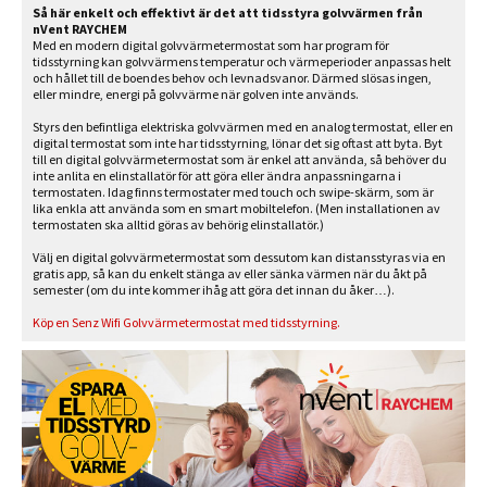
Så här enkelt och effektivt är det att tidsstyra golvvärmen från
nVent RAYCHEM
Med en modern digital golvvärmetermostat som har program för
tidsstyrning kan golvvärmens temperatur och värmeperioder anpassas helt
och hållet till de boendes behov och levnadsvanor. Därmed slösas ingen,
eller mindre, energi på golvvärme när golven inte används.
Styrs den befintliga elektriska golvvärmen med en analog termostat, eller en
digital termostat som inte har tidsstyrning, lönar det sig oftast att byta.
Byt
till en digital golvvärmetermostat som är enkel att använda, så behöver du
inte anlita en elinstallatör för att göra eller ändra anpassningarna i
termostaten. Idag finns termostater med touch och swipe-skärm, som är
lika enkla att använda som en smart mobiltelefon. (Men installationen av
termostaten ska alltid göras av behörig elinstallatör.)
Välj en digital golvvärmetermostat som dessutom kan distansstyras via en
gratis app, så kan du enkelt stänga av eller sänka värmen när du åkt på
semester (om du inte kommer ihåg att göra det innan du åker…).
Köp en Senz Wifi Golvvärmetermostat med tidsstyrning.