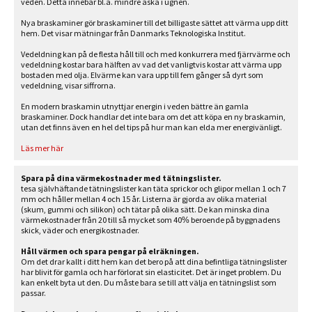
veden.
Detta innebär bl.a. mindre aska i ugnen.
Nya braskaminer gör braskaminer till det billigaste sättet att värma upp ditt
hem. Det visar mätningar från Danmarks Teknologiska Institut.
Vedeldning kan på de flesta håll till och med konkurrera med fjärrvärme och
vedeldning kostar bara hälften av vad det vanligtvis kostar att värma upp
bostaden med olja. Elvärme kan vara upp till fem gånger så dyrt som
vedeldning, visar siffrorna.
En modern braskamin utnyttjar energin i veden bättre än gamla
braskaminer. Dock handlar det inte bara om det att köpa en ny braskamin,
utan det finns även en hel del tips på hur man kan elda mer energivänligt.
Läs mer här
Spara på dina värmekostnader med tätningslister.
tesa självhäftande tätningslister kan täta sprickor och glipor mellan 1 och 7
mm och håller mellan 4 och 15 år.
Listerna är gjorda av olika material
(skum, gummi och silikon) och tätar på olika sätt. De kan minska dina
värmekostnader från 20 till så mycket som 40% beroende på byggnadens
skick, väder och energikostnader.
Håll värmen och spara pengar på elräkningen.
Om det drar kallt i ditt hem kan det bero på att dina befintliga tätningslister
har blivit för gamla och har förlorat sin elasticitet.
Det är inget problem. Du
kan enkelt byta ut den.
Du måste bara se till att välja en tätningslist som
passar.