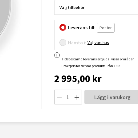
Välj tillbehör
Leverans till:
Hämta i:
Välj varuhus
Tidsbestämd leverans erbjuds i vissa områden.
Fraktpris för denna produkt: Från 169:-
2 995,00 kr
Lägg i varukorg