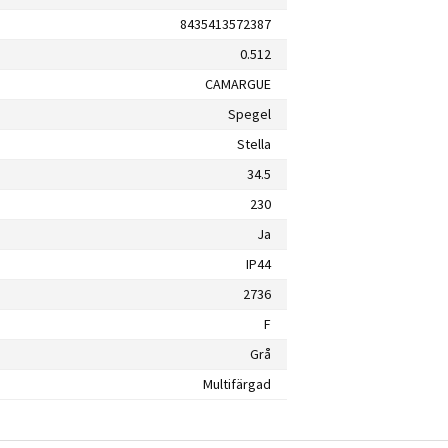
8435413572387
0.512
CAMARGUE
Spegel
Stella
34.5
230
Ja
IP44
2736
F
Grå
Multifärgad