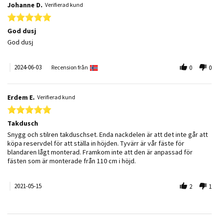
Johanne D.
Verifierad kund
5.0 star rating
God dusj
Review by Johanne D. on 3 Jun 2024
review stating God dusj
God dusj
2024-06-03
Recension från
0
0
Erdem E.
Verifierad kund
5.0 star rating
Takdusch
Review by Erdem E. on 15 May 2021
review stating Takdusch
Snygg och stilren takduschset. Enda nackdelen är att det inte går att
köpa reservdel för att ställa in höjden. Tyvärr är vår fäste för
blandaren lågt monterad. Framkom inte att den är anpassad för
fästen som är monterade från 110 cm i höjd.
2021-05-15
2
1