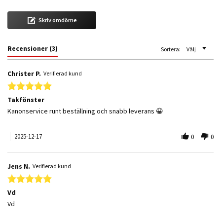
Skriv omdöme
Recensioner
(3)
Sortera:
Välj
Christer P.
Verifierad kund
5.0 star rating
Takfönster
Review by Christer P. on 17 Dec 2025
review stating Takfönster
Kanonservice runt beställning och snabb leverans 😀
2025-12-17
0
0
Jens N.
Verifierad kund
5.0 star rating
Vd
Review by Jens N. on 3 Oct 2025
review stating Vd
Vd