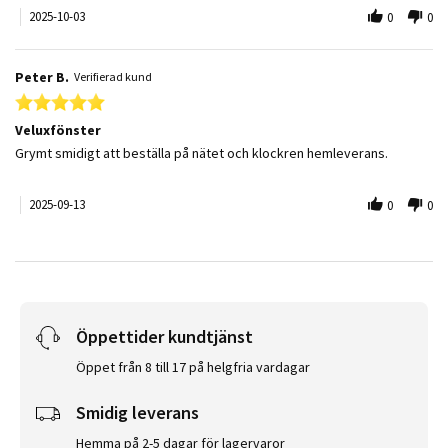
2025-10-03
0
0
Peter B.
Verifierad kund
5.0 star rating
Veluxfönster
Review by Peter B. on 13 Sep 2025
review stating Veluxfönster
Grymt smidigt att beställa på nätet och klockren hemleverans.
2025-09-13
0
0
Öppettider kundtjänst
Öppet från 8 till 17 på helgfria vardagar
Smidig leverans
Hemma på 2-5 dagar för lagervaror