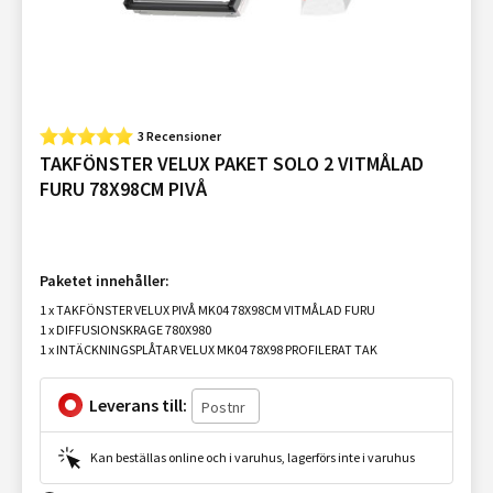
3 Recensioner
TAKFÖNSTER VELUX PAKET SOLO 2 VITMÅLAD
FURU 78X98CM PIVÅ
Paketet innehåller:
1 x TAKFÖNSTER VELUX PIVÅ MK04 78X98CM VITMÅLAD FURU
1 x DIFFUSIONSKRAGE 780X980
1 x INTÄCKNINGSPLÅTAR VELUX MK04 78X98 PROFILERAT TAK
Leverans till:
Kan beställas online och i varuhus, lagerförs inte i varuhus