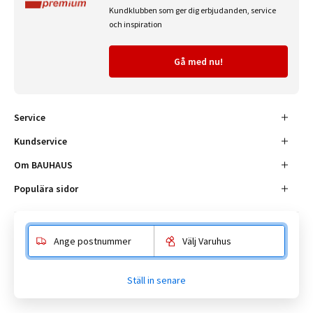
Kundklubben som ger dig erbjudanden, service
och inspiration
Gå med nu!
Service
Kundservice
Om BAUHAUS
Populära sidor
Ange postnummer
Välj Varuhus
Besöksadress
Enköpingsvägen 41, 177 38 Järfälla.
Ställ in senare
Kundtjänst:
010-180 18 00