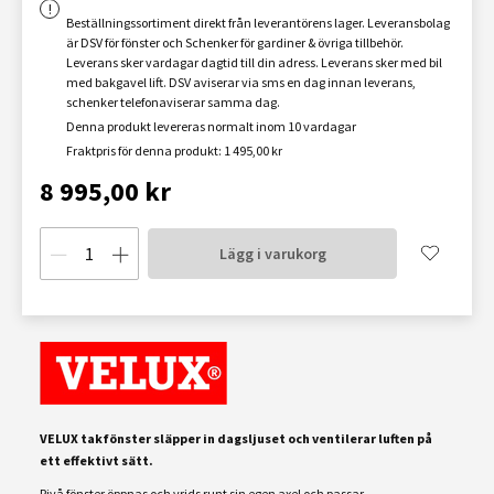
Beställningssortiment direkt från leverantörens lager. Leveransbolag
är DSV för fönster och Schenker för gardiner & övriga tillbehör.
Leverans sker vardagar dagtid till din adress. Leverans sker med bil
med bakgavel lift. DSV aviserar via sms en dag innan leverans,
schenker telefonaviserar samma dag.
Denna produkt levereras normalt inom 10 vardagar
Fraktpris för denna produkt: 1 495,00 kr
8 995,00 kr
Lägg i varukorg
VELUX takfönster släpper in dagsljuset och ventilerar luften på
ett effektivt sätt.
Pivå fönster öppnas och vrids runt sin egen axel och passar...