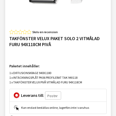
Skriv en recension
TAKFÖNSTER VELUX PAKET SOLO 2 VITMÅLAD
FURU 94X118CM PIVÅ
Paketet innehåller:
1 x DIFFUSIONSKRAGE 940X1180
1 x INTÄCKNINGSPLÅT PK06 PROFILERAT TAK 94X118
1 x TAKFÖNSTER VELUX PIVÅ VITMÅLAD FURU 94X118CM
Leverans till:
Kan endast beställas online, lagerförs inte i varuhus