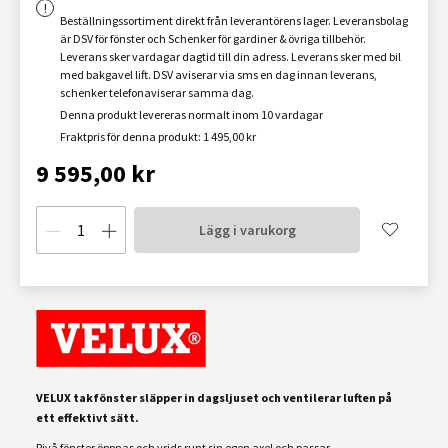
Beställningssortiment direkt från leverantörens lager. Leveransbolag
är DSV för fönster och Schenker för gardiner & övriga tillbehör.
Leverans sker vardagar dagtid till din adress. Leverans sker med bil
med bakgavel lift. DSV aviserar via sms en dag innan leverans,
schenker telefonaviserar samma dag.
Denna produkt levereras normalt inom 10 vardagar
Fraktpris för denna produkt: 1 495,00 kr
9 595,00 kr
Lägg i varukorg
VELUX takfönster släpper in dagsljuset och ventilerar luften på
ett effektivt sätt.
Pivå fönster öppnas och vrids runt sin egen axel och passar...