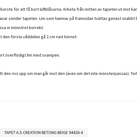
 borste för att få bort luftblåsorna. Arbeta från mitten av tapeten ut mot ka
ad trasar sönder tapeten. Lim som hamnar på framsidan tvättas genast snabb
assa in mönstret korrekt.
åt den första våddelen gå 2 cm runt hörnet.
ort överflödigt lim med svampen.
 att den rivs upp om man går mot den (även om det inte mönsterpassas). To
TAPET A.S CREATION BETONG BEIGE 94426-4