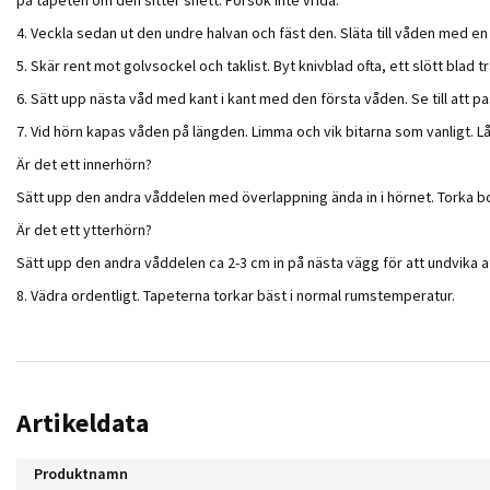
4. Veckla sedan ut den undre halvan och fäst den. Släta till våden med en
5. Skär rent mot golvsockel och taklist. Byt knivblad ofta, ett slött bl
6. Sätt upp nästa våd med kant i kant med den första våden. Se till att p
7. Vid hörn kapas våden på längden. Limma och vik bitarna som vanligt. L
Är det ett innerhörn?
Sätt upp den andra våddelen med överlappning ända in i hörnet. Torka b
Är det ett ytterhörn?
Sätt upp den andra våddelen ca 2-3 cm in på nästa vägg för att undvika
8. Vädra ordentligt. Tapeterna torkar bäst i normal rumstemperatur.
Artikeldata
Produktnamn