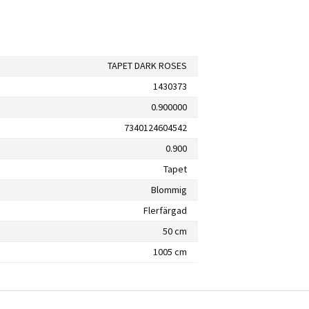
TAPET DARK ROSES
1430373
0.900000
7340124604542
0.900
Tapet
Blommig
Flerfärgad
50 cm
1005 cm