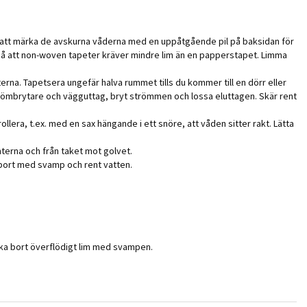
är att märka de avskurna våderna med en uppåtgående pil på baksidan för
änk på att non-woven tapeter kräver mindre lim än en papperstapet. Limma
nterna. Tapetsera ungefär halva rummet tills du kommer till en dörr eller
 strömbrytare och vägguttag, bryt strömmen och lossa eluttagen. Skär rent
llera, t.ex. med en sax hängande i ett snöre, att våden sitter rakt. Lätta
nterna och från taket mot golvet.
t bort med svamp och rent vatten.
rka bort överflödigt lim med svampen.