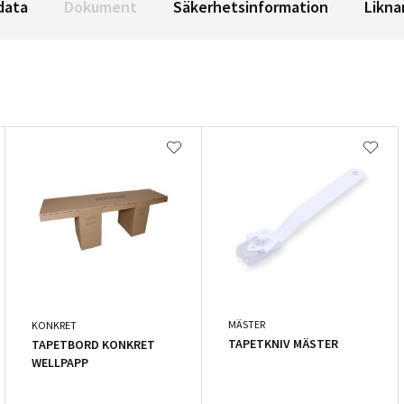
data
Dokument
Säkerhetsinformation
Likna
MÄSTER
KONKRET
TAPETKNIV MÄSTER
TAPETBORD KONKRET
WELLPAPP