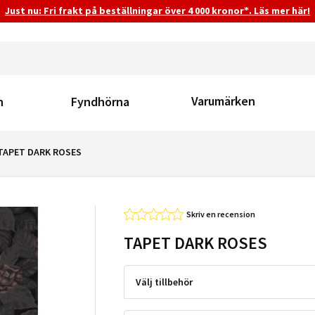
Just nu: Fri frakt på beställningar över 4 000 kronor*. Läs mer här!
Varumärken
n
Fyndhörna
TAPET DARK ROSES
Skriv en recension
TAPET DARK ROSES
Välj tillbehör