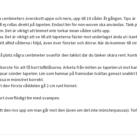
a centimeters överskott uppe och nere, upp till 10 våder åt gången. Tips 
m skall ej rollas direkt på tapeten. Endast lim för non-woven ska användas. T
 Det är viktigt att limmet inte torkar innan våden sätts upp.
a. Det är viktigt att se till att tapeterna fäster mot underlaget ända ut i ka
ätt alltid våderna i följd, även över fönster och dörrar. När du kommer till
å plats några centimeter ovanför den taklist där du tänker skära rent. Kontro
 borste för att få bort luftblåsorna. Arbeta från mitten av tapeten ut mot ka
ad trasar sönder tapeten. Lim som hamnar på framsidan tvättas genast snabb
assa in mönstret korrekt.
åt den första våddelen gå 2 cm runt hörnet.
ort överflödigt lim med svampen.
 att den rivs upp om man går mot den (även om det inte mönsterpassas). To