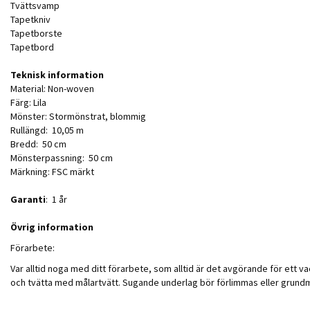
Tvättsvamp
Tapetkniv
Tapetborste
Tapetbord
Teknisk information
Material: Non-woven
Färg: Lila
Mönster: Stormönstrat, blommig
Rullängd: 10,05 m
Bredd: 50 cm
Mönsterpassning: 50 cm
Märkning: FSC märkt
Garanti
: 1 år
Övrig information
Förarbete:
Var alltid noga med ditt förarbete, som alltid är det avgörande för ett vac
och tvätta med målartvätt. Sugande underlag bör förlimmas eller grundmålas