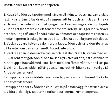
Instruktioner för att sätta upp tapeten:
1. Kapa till våder av tapeten med hänsyn till mönsterpassning samt någr
rätt riktning. Lim rollas direkt på väggen i ett tunt och jämnt lager, li
en till max tre våders bredd åt gången, sätt sedan omgående upp tapeten.
2. Börja att tapetsera vid ett fönster för att undvika skuggor vid skarvarn
ett hörn. Börja då om på andra sidan av fönstret och tapetsera resten. S
medan tapeten är fuktig innan du sätter tillbaka strömbrytare och dosor.
3. Veckla ut övre halvan av den första tapetvåden och häng den lite lätt p
på tapeten om den sitter snett. Försök inte vrida.
4. Veckla sedan ut den undre halvan och fäst den. Släta till våden med en
5. Skär rent mot golvsockel och taklist. Byt knivblad ofta, ett slött bl
6. Sätt upp nästa våd med kant i kant med den första våden. Se till att p
7. Vid hörn kapas våden på längden. Limma och vik bitarna som vanligt. L
Är det ett innerhörn?
Sätt upp den andra våddelen med överlappning ända in i hörnet. Torka b
Är det ett ytterhörn?
Sätt upp den andra våddelen ca 2-3 cm in på nästa vägg för att undvika
8. Vädra ordentligt. Tapeterna torkar bäst i normal rumstemperatur.