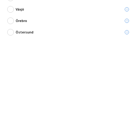
Ord. pris:
329,00 kr
Växjö
Lägg i varukorg
Örebro
Östersund
Tapet Nyans Bölja Silver - Enkel och miljövänlig tapetsering!
Ge dina väggar ett stilrent och modernt utseende med Tapet Nyans Bölja
Silver...
Fullständig produktbeskrivning
Offert efter hembesök, kontakta oss.
Vill du ha hjälp med montering?
Mer information