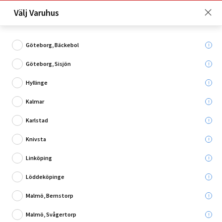
Just nu: Fri frakt på beställningar över 4 000 kronor*. Läs mer
Välj Varuhus
här!
Göteborg, Bäckebol
Göteborg, Sisjön
Vad söker du?
Hyllinge
Mönstrade tapeter
Kalmar
Karlstad
Utgående
Knivsta
Linköping
Löddeköpinge
Malmö, Bernstorp
Malmö, Svågertorp