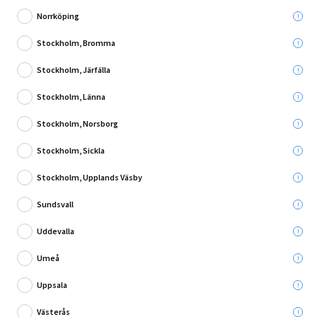
Norrköping
Stockholm, Bromma
Stockholm, Järfälla
1 Recension
Stockholm, Länna
TAPET NYANS BÖLJA SILVER 323-01
Stockholm, Norsborg
Stockholm, Sickla
Leverans till:
Stockholm, Upplands Väsby
Sundsvall
Hämta i:
Uddevalla
Utgående produkt - så långt lagret räcker
Umeå
Uppsala
75,00 kr
Du sparar:
254,00 kr
Västerås