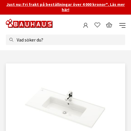
Just nu: Fri frakt på beställningar över 4 000 kronor*. Läs mer
här!
Vad söker du?