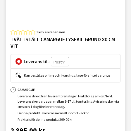
Skriv en recension
TVÄTTSTÄLL CAMARGUE LYSEKIL GRUND 80 CM
VIT
Leverans till:
Kan beställas online och i varuhus, lagerförs inte i varuhus
CAMARGUE
Leverans direkt från leverantörens lager. Fraktbolag är PostNord.
Leverans sker vardagar mellan 8-17 till tomtgräns. Avisering sker via
sms och 1 dag före leveransdag.
Denna produkt levereras normalt inom 3 veckor
Fraktpris för denna produkt: 299,00 kr
2 895,00 kr