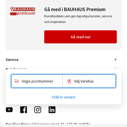
Gå med i BAUHAUS Premium
Kundklubben som ger dig erbjudanden, service
och inspiration
Gå med nu!
Service
Kundservice
Om BAUHAUS
Ange postnummer
Välj Varuhus
Populära sidor
Ställ in senare
Besöksadress
Enköpingsvägen 41, 177 38 Järfälla.