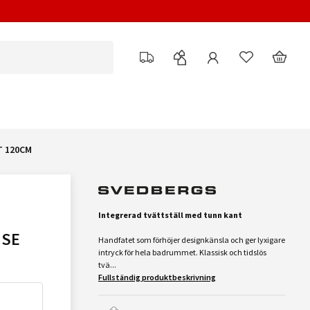
T 120CM
Integrerad tvättställ med tunn kant
ISE
Handfatet som förhöjer designkänsla och ger lyxigare
intryck för hela badrummet. Klassisk och tidslös
tvä...
Fullständig produktbeskrivning