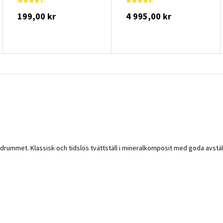
199,00 kr
4 995,00 kr
badrummet. Klassisk och tidslös tvättställ i mineralkomposit med goda avs