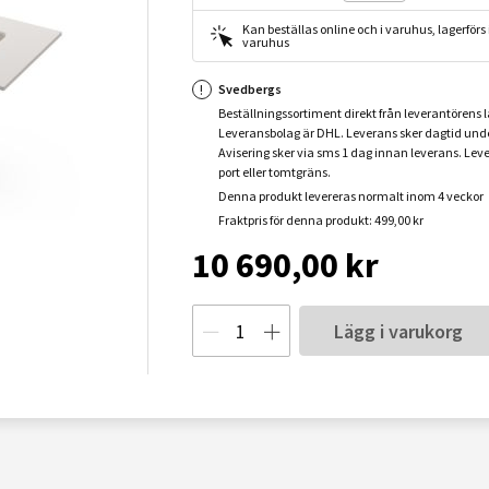
Kan beställas online och i varuhus, lagerförs i
varuhus
Svedbergs
Beställningssortiment direkt från leverantörens l
Leveransbolag är DHL. Leverans sker dagtid und
Avisering sker via sms 1 dag innan leverans. Lever
port eller tomtgräns.
Denna produkt levereras normalt inom 4 veckor
Fraktpris för denna produkt: 499,00 kr
10 690,00 kr
Lägg i varukorg