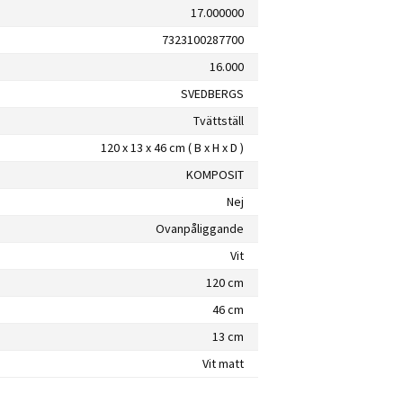
17.000000
7323100287700
16.000
SVEDBERGS
Tvättställ
120 x 13 x 46 cm ( B x H x D )
KOMPOSIT
Nej
Ovanpåliggande
Vit
120 cm
46 cm
13 cm
Vit matt