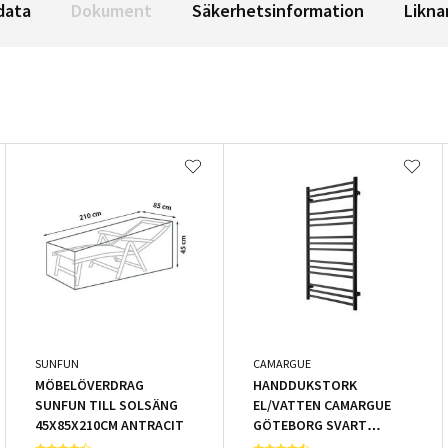
data
Dokument
Säkerhetsinformation
Likna
SUNFUN
CAMARGUE
MÖBELÖVERDRAG
HANDDUKSTORK
SUNFUN TILL SOLSÄNG
EL/VATTEN CAMARGUE
45X85X210CM ANTRACIT
GÖTEBORG SVART
50X99CM