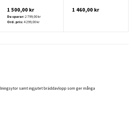
1 500,00 kr
1 460,00 kr
Du sparar:
2 799,00 kr
Ord. pris:
4 299,00 kr
tällningsytor samt ingjutet bräddavlopp som ger många