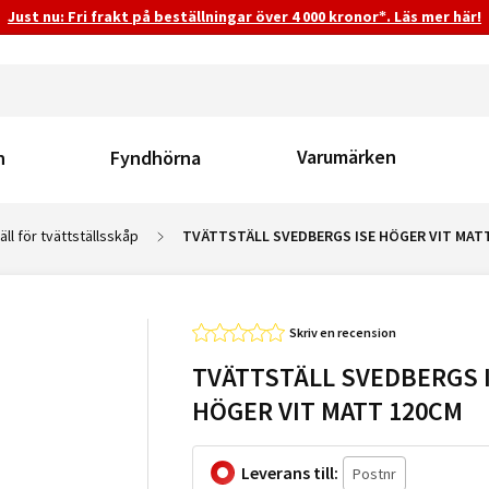
Just nu: Fri frakt på beställningar över 4 000 kronor*. Läs mer här!
Varumärken
n
Fyndhörna
äll för tvättställsskåp
TVÄTTSTÄLL SVEDBERGS ISE HÖGER VIT MAT
Skriv en recension
TVÄTTSTÄLL SVEDBERGS 
HÖGER VIT MATT 120CM
Leverans till: