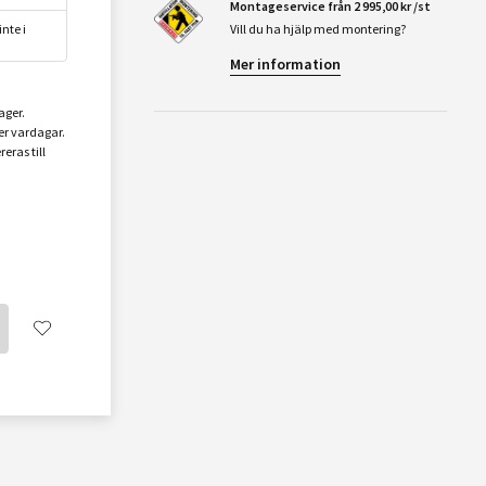
Montageservice från 2 995,00 kr /st
nte i
Vill du ha hjälp med montering?
Mer information
ager.
er vardagar.
eras till