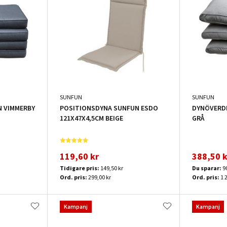
SUNFUN
SUNFUN
 VIMMERBY
POSITIONSDYNA SUNFUN ESDO
DYNÖVERD
121X47X4,5CM BEIGE
GRÅ
119,60 kr
388,50 k
Tidigare pris:
149,50 kr
Du sparar:
9
Ord. pris:
299,00 kr
Ord. pris:
1 
Kampanj
Kampanj