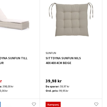
SUNFUN
YNA SUNFUN TILL
SITTDYNA SUNFUN NILS
UR
40X40X4CM BEIGE
r
39,98 kr
s:
398,00 kr
Du sparar:
59,97 kr
5,00 kr
Ord. pris:
99,95 kr
Kampanj