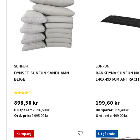
SUNFUN
SUNFUN
DYNSET SUNFUN SANDHAMN
BÄNKDYNA SUNFUN NA
BEIGE
140X49X6CM ANTRACIT
898,50 kr
199,60 kr
Du sparar:
2 096,50 kr
Du sparar:
299,40 kr
Ord. pris:
2 995,00 kr
Ord. pris:
499,00 kr
Kampanj
Utgående