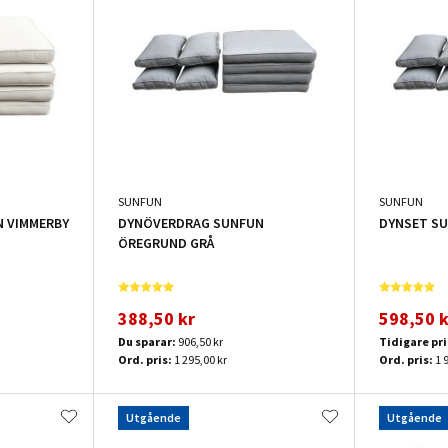
SUNFUN
SUNFUN
 VIMMERBY
DYNÖVERDRAG SUNFUN
DYNSET S
ÖREGRUND GRÅ
388,50 kr
598,50 k
Du sparar:
906,50 kr
Tidigare pri
Ord. pris:
1 295,00 kr
Ord. pris:
1 
Utgående
Utgående