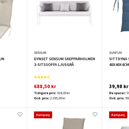
SENSUM
SUNFUN
UN
DYNSET SENSUM SKEPPARHOLMEN
SITTDYNA 
3-SITSSOFFA LJUSGRÅ
40X40X4CM
688,50 kr
39,98 kr
Tidigare pris:
918,00 kr
Du sparar:
5
Ord. pris:
2 295,00 kr
Ord. pris:
99
Kampanj
Kampanj