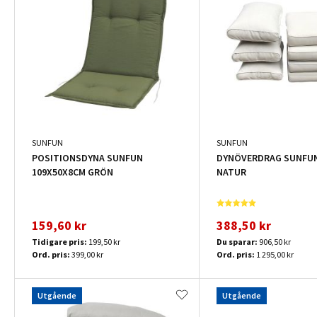
SUNFUN
SUNFUN
POSITIONSDYNA SUNFUN
DYNÖVERDRAG SUNFUN
109X50X8CM GRÖN
NATUR
159,60 kr
388,50 kr
Tidigare pris:
199,50 kr
Du sparar:
906,50 kr
Ord. pris:
399,00 kr
Ord. pris:
1 295,00 kr
Utgående
Utgående