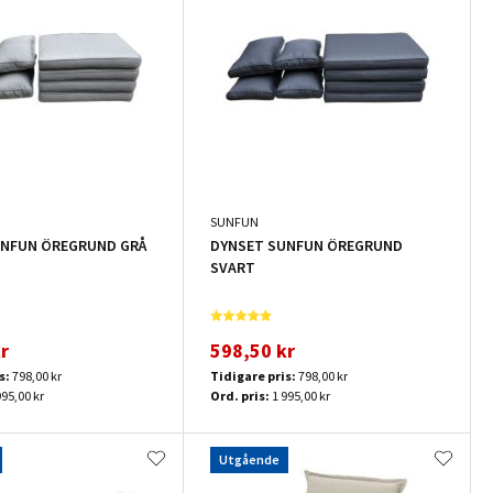
SUNFUN
UNFUN ÖREGRUND GRÅ
DYNSET SUNFUN ÖREGRUND
SVART
r
598,50 kr
s:
798,00 kr
Tidigare pris:
798,00 kr
995,00 kr
Ord. pris:
1 995,00 kr
Utgående