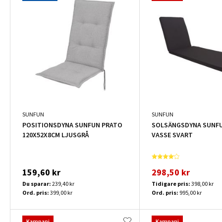
SUNFUN
SUNFUN
POSITIONSDYNA SUNFUN PRATO
SOLSÄNGSDYNA SUNFU
120X52X8CM LJUSGRÅ
VASSE SVART
159,60 kr
298,50 kr
Du sparar:
239,40 kr
Tidigare pris:
398,00 kr
Ord. pris:
399,00 kr
Ord. pris:
995,00 kr
Kampanj
Kampanj