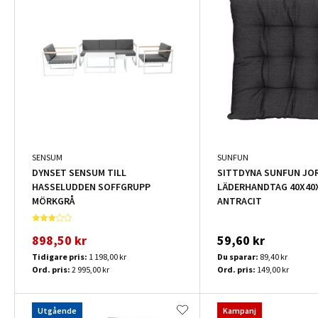
SENSUM
SUNFUN
DYNSET SENSUM TILL
SITTDYNA SUNFUN JOR
HASSELUDDEN SOFFGRUPP
LÄDERHANDTAG 40X40
MÖRKGRÅ
ANTRACIT
898,50 kr
59,60 kr
Tidigare pris:
1 198,00 kr
Du sparar:
89,40 kr
Ord. pris:
2 995,00 kr
Ord. pris:
149,00 kr
Utgående
Kampanj