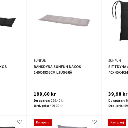
SUNFUN
SUNFUN
XOS
BÄNKDYNA SUNFUN NAXOS
SITTDYNA 
140X49X6CM LJUSGRÅ
40X40X4CM
199,60 kr
39,98 kr
Du sparar:
299,40 kr
Du sparar:
5
Ord. pris:
499,00 kr
Ord. pris:
99
Kampanj
Kampanj