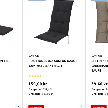
SUNFUN
SUNFUN
N TILL
POSITIONSDYNA SUNFUN NAXOS
SITTDYNA 
120X49X6CM ANTRACIT
LÄDERHAN
TAUPE
159,60 kr
59,60 kr
Du sparar:
239,40 kr
Du sparar:
8
Ord. pris:
399,00 kr
Ord. pris:
14
Kampanj
Kampanj