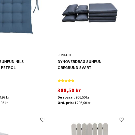
SUNFUN
SUNFUN NILS
DYNÖVERDRAG SUNFUN
 PETROL
ÖREGRUND SVART
388,50 kr
9,97 kr
Du sparar:
906,50 kr
,95 kr
Ord. pris:
1 295,00 kr