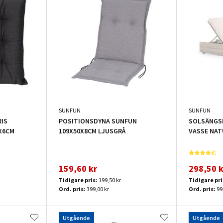
SUNFUN
SUNFUN
IS
POSITIONSDYNA SUNFUN
SOLSÄNGSD
X6CM
109X50X8CM LJUSGRÅ
VASSE NAT
159,60 kr
298,50 k
Tidigare pris:
199,50 kr
Tidigare pri
Ord. pris:
399,00 kr
Ord. pris:
99
Utgående
Utgående