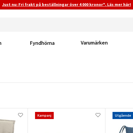
Just nu: Fri frakt på beställningar över 4 000 kronor*. Läs mer här!
Varumärken
n
Fyndhörna
Kampanj
Utgående