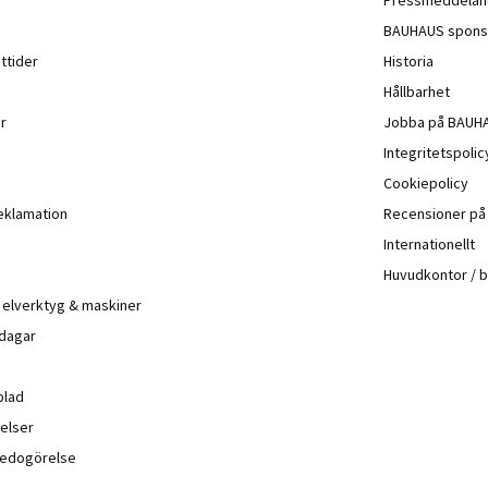
BAUHAUS spons
ttider
Historia
Hållbarhet
r
Jobba på BAUH
Integritetspoli
Cookiepolicy
eklamation
Recensioner p
Internationellt
Huvudkontor / 
å elverktyg & maskiner
 dagar
blad
elser
sredogörelse