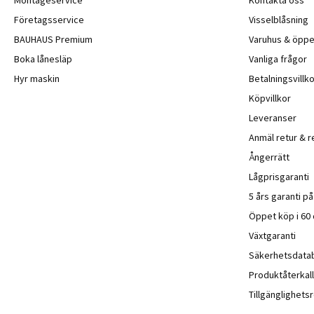
Företagsservice
Visselblåsning
BAUHAUS Premium
Varuhus & öppe
Boka lånesläp
Vanliga frågor
Hyr maskin
Betalningsvillko
Köpvillkor
Leveranser
Anmäl retur & r
Ångerrätt
Lågprisgaranti
5 års garanti p
Öppet köp i 60
Växtgaranti
Säkerhetsdata
Produktåterkall
Tillgänglighet