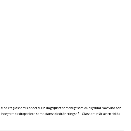
ig. Med ett glasparti släpper du in dagsljuset samtidigt som du skyddar mot vind och
ar integrerade droppbleck samt stansade dräneringshål. Glaspartiet är av en tidlös