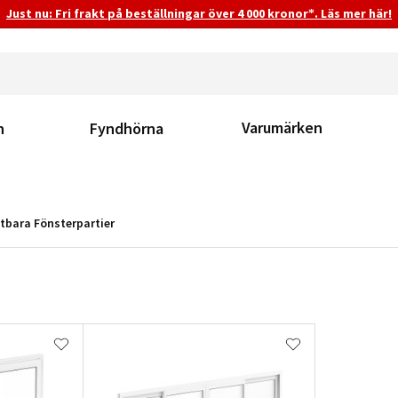
Just nu: Fri frakt på beställningar över 4 000 kronor*. Läs mer här!
Varumärken
n
Fyndhörna
tbara Fönsterpartier