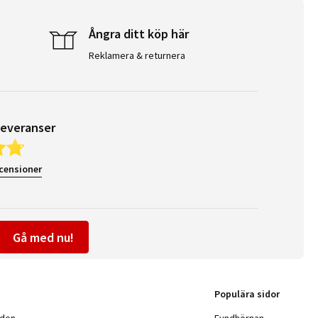
Ångra ditt köp här
Reklamera & returnera
leveranser
ecensioner
Gå med nu!
Populära sidor
nden
Fyndhörnan