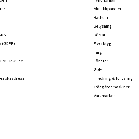
rar
Akustikpaneler
Badrum
Belysning
AUS
Dörrar
cy (GDPR)
Elverktyg
Färg
å BAUHAUS.se
Fönster
Golv
besöksadress
Inredning & förvaring
Trädgårdsmaskiner
Varumärken