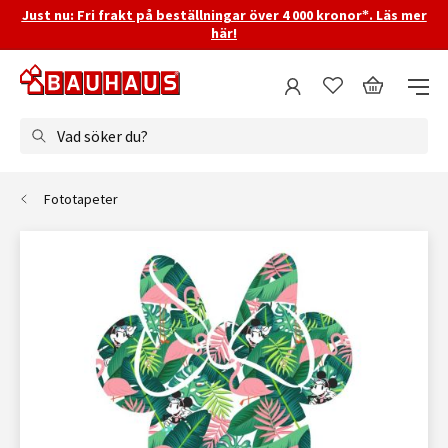
Just nu: Fri frakt på beställningar över 4 000 kronor*. Läs mer
här!
Vad söker du?
Fototapeter