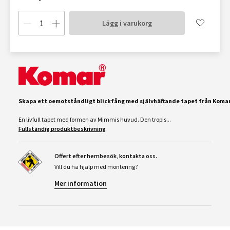
Lägg i varukorg
Skapa
ett
oemotståndligt
blickfång
med
självhäftande
tapet
från
Komar
En livfull tapet med formen av Mimmis huvud. Den tropis...
Fullständig produktbeskrivning
Offert efter hembesök, kontakta oss.
Vill du ha hjälp med montering?
Mer information