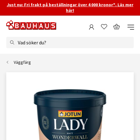
Just nu: Fri frakt på beställningar över 4 000 kronor*. Läs mer
här!
Vad söker du?
Väggfärg