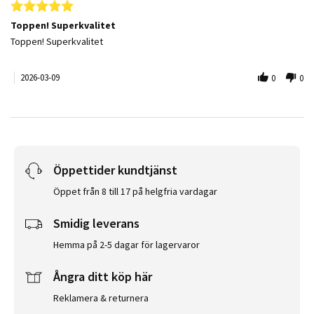
5.0 star rating
Toppen! Superkvalitet
Review by Linda M. on 9 Mar 2026
review stating Toppen! Superkvalitet
Toppen! Superkvalitet
2026-03-09
0
0
Öppettider kundtjänst
Öppet från 8 till 17 på helgfria vardagar
Smidig leverans
Hemma på 2-5 dagar för lagervaror
Ångra ditt köp här
Reklamera & returnera