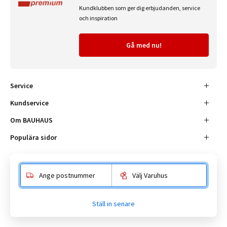
Kundklubben som ger dig erbjudanden, service
och inspiration
Gå med nu!
Service
Kundservice
Om BAUHAUS
Populära sidor
Ange postnummer
Välj Varuhus
Besöksadress
Enköpingsvägen 41, 177 38 Järfälla.
Ställ in senare
Kundtjänst:
010-180 18 00