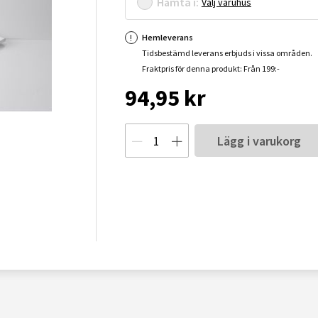
Hämta i:
Välj varuhus
Hemleverans
Tidsbestämd leverans erbjuds i vissa områden.
Fraktpris för denna produkt: Från 199:-
94,95 kr
Lägg i varukorg