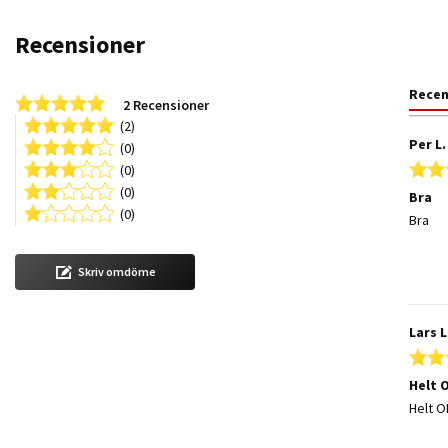
Recensioner
Rece
5.0 star rating
2 Recensioner
(2)
Per L.
(0)
(0)
(0)
Bra
(0)
Review
review
Bra
Skriv omdöme
Lars L
Helt 
Review
review
Helt O