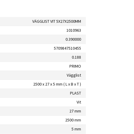
VÄGGLIST VIT 5X27X2500MM
1010963
0.390000
5709847510455
0.188
PRIMO
Vägglist
2500 x 27 x 5 mm ( L x B x T )
PLAST
Vit
27 mm
2500 mm
5 mm