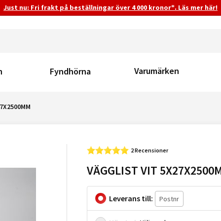
Just nu: Fri frakt på beställningar över 4 000 kronor*. Läs mer här!
Varumärken
n
Fyndhörna
27X2500MM
2 Recensioner
VÄGGLIST VIT 5X27X2500
Leverans till: