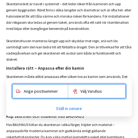
Skorstensröret är navet i systemet – det leder röken från kaminen och upp
genom byggnaden. Röret finns i olika längder och diametrar och är ofta hel- eller
halvisolerat för att tåla värme och minska risken för kondens. För installationer
där rökgasen ska ledas ut genom taket, används ofta ett rakt rör i kombination
med böjar eller övergångar beroende på konstruktion.
Skorstenshuven monteras längst upp och skyddar mot regn, snö och löv
samtidigt som den kan bidra till att förbättra draget. Den är tillverkad för att tåla
väderpåverkan och ger skorstenen ett avslut som både är funktionellt och
diskret.
Installera rätt – Anpassa efter din kamin
Skorstenen måste alltid anpassas efter vilken typ av kamin som används. Det
gäller både diameter, material och hur skorstenen leds ut ur byggnaden. I
många fall finns det fördefinierade grundpaket som passar
Ange postnummer
Välj Varuhus
standardinstallationer, men det går också att bygga ut systemet med lösa
komponenter. Exempelvis finns olika varianter av väggfästen, innertaksplåtar
och övergångskopplingar för att möta olika installationskrav.
Ställ in senare
Köp skorsten och tillbehör hos BAUHAUS
Hos BAUHAUS hittar du skorstenar i olika färger, höjder och material –
anpassade för moderna kaminer och godkända enligt gällande
säkerhetsstandarder. Du kan välja mellan kompletta paket eller kombinera