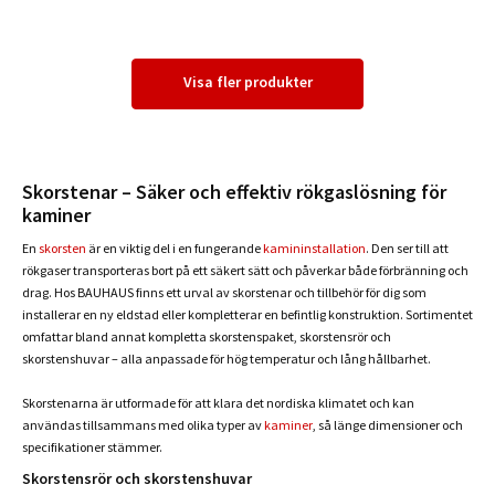
Visa fler produkter
Skorstenar – Säker och effektiv rökgaslösning för
kaminer
En
skorsten
är en viktig del i en fungerande
kamininstallation
. Den ser till att
rökgaser transporteras bort på ett säkert sätt och påverkar både förbränning och
drag. Hos BAUHAUS finns ett urval av skorstenar och tillbehör för dig som
installerar en ny eldstad eller kompletterar en befintlig konstruktion. Sortimentet
omfattar bland annat kompletta skorstenspaket, skorstensrör och
skorstenshuvar – alla anpassade för hög temperatur och lång hållbarhet.
Skorstenarna är utformade för att klara det nordiska klimatet och kan
användas tillsammans med olika typer av
kaminer
, så länge dimensioner och
specifikationer stämmer.
Skorstensrör och skorstenshuvar