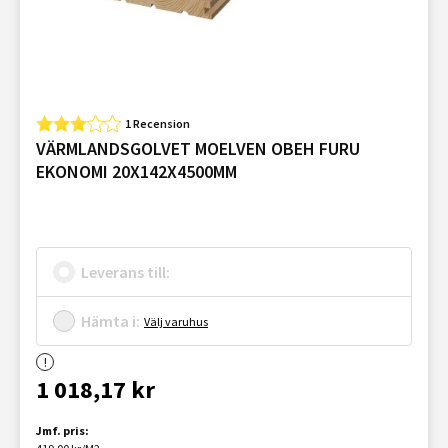
1 Recension
VÄRMLANDSGOLVET MOELVEN OBEH FURU
EKONOMI 20X142X4500MM
Leverans till:
Hämta i:
Välj varuhus
1 018,17 kr
Jmf. pris: