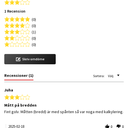
3.0 star rating
1 Recension
(0)
(0)
(1)
(0)
(0)
Skriv omdöme
Recensioner
(1)
Sortera:
Välj
Juha
3.0 star rating
Mått på bredden
Review by Juha on 18 Feb 2025
review stating Mått på bredden
Fint golv. Måtten (bredd) är med spånten så var noga med kalkylering.
2025-02-18
0
0