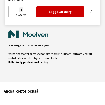
419,00 kr/M2
Lägg i varukorg
2,430
M2
Naturligt och massivt furugolv
Värmlandsgolvet är ett obehandlat massivt furugolv. Detta golv ger ett
rustikt och levande intryck i rummet och ...
Fullständig produktbeskrivning
Andra köpte också