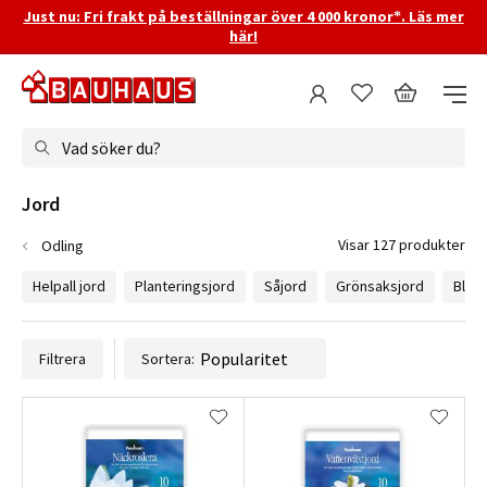
Just nu: Fri frakt på beställningar över 4 000 kronor*. Läs mer
här!
Vad söker du?
Jord
Visar 127 produkter
Odling
Helpall jord
Planteringsjord
Såjord
Grönsaksjord
Blom
Filtrera
Sortera: