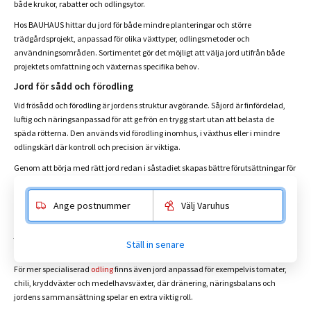
både krukor, rabatter och odlingsytor.
Hos BAUHAUS hittar du jord för både mindre planteringar och större
trädgårdsprojekt, anpassad för olika växttyper, odlingsmetoder och
användningsområden. Sortimentet gör det möjligt att välja jord utifrån både
projektets omfattning och växternas specifika behov.
Jord för sådd och förodling
Vid frösådd och förodling är jordens struktur avgörande. Såjord är finfördelad,
luftig och näringsanpassad för att ge frön en trygg start utan att belasta de
späda rötterna. Den används vid förodling inomhus, i växthus eller i mindre
odlingskärl där kontroll och precision är viktiga.
Genom att börja med rätt jord redan i såstadiet skapas bättre förutsättningar för
en stabil och jämn utveckling längre fram i odlingen.
Jord för grönsaker, örter och ätbar odling
Ange postnummer
Välj Varuhus
Grönsaker, örter och andra ätbara växter har ofta högre krav på både näring och
jordstruktur. Grönsaksjord är framtagen för att stödja tillväxt, rotutveckling och
Ställ in senare
skörd i allt från köksträdgårdar och odlingslådor till krukor och växthus.
För mer specialiserad
odling
finns även jord anpassad för exempelvis tomater,
chili, kryddväxter och medelhavsväxter, där dränering, näringsbalans och
jordens sammansättning spelar en extra viktig roll.