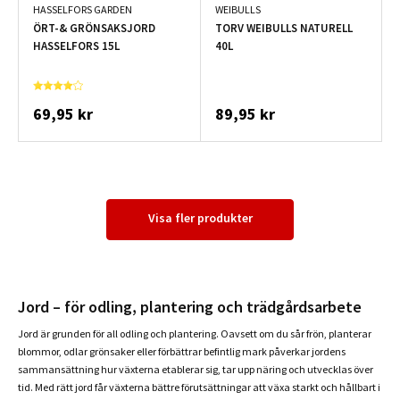
HASSELFORS GARDEN
WEIBULLS
ÖRT-& GRÖNSAKSJORD
TORV WEIBULLS NATURELL
HASSELFORS 15L
40L
69,95 kr
89,95 kr
Visa fler produkter
Jord – för odling, plantering och trädgårdsarbete
Jord är grunden för all odling och plantering. Oavsett om du sår frön, planterar
blommor, odlar grönsaker eller förbättrar befintlig mark påverkar jordens
sammansättning hur växterna etablerar sig, tar upp näring och utvecklas över
tid. Med rätt jord får växterna bättre förutsättningar att växa starkt och hållbart i