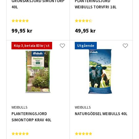
GRÖNSAKSJORD SIMONTORP
PLANTERINGSJORD
40L
WEIBULLS TORVFRI 18L
99,95 kr
49,95 kr
Köp 3, betala 83 kr / st
Utgående
WEIBULLS
WEIBULLS
PLANTERINGSJORD
NATURGÖDSEL WEIBULLS 40L
SIMONTORP KRAV 40L