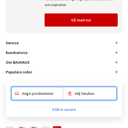
och inspiration
Gå med nu!
Service
Kundservice
Om BAUHAUS
Populära sidor
Ange postnummer
Välj Varuhus
Besöksadress
Enköpingsvägen 41, 177 38 Järfälla.
Ställ in senare
Kundtjänst:
010-180 18 00