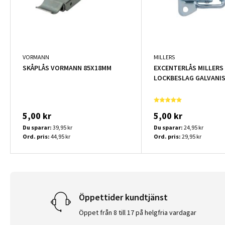
VORMANN
MILLERS
SKÅPLÅS VORMANN 85X18MM
EXCENTERLÅS MILLERS 
LOCKBESLAG GALVANI
5,00 kr
5,00 kr
Du sparar:
39,95 kr
Du sparar:
24,95 kr
Ord. pris:
44,95 kr
Ord. pris:
29,95 kr
Öppettider kundtjänst
Öppet från 8 till 17 på helgfria vardagar