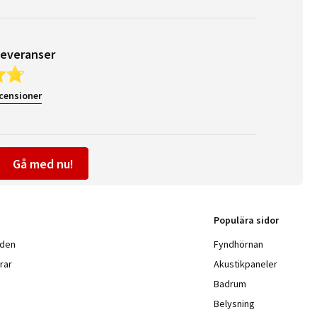
leveranser
ecensioner
Gå med nu!
Populära sidor
nden
Fyndhörnan
rar
Akustikpaneler
Badrum
Belysning