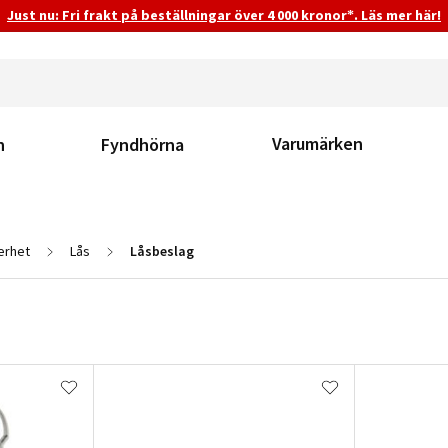
Just nu: Fri frakt på beställningar över 4 000 kronor*. Läs mer här!
Varumärken
n
Fyndhörna
erhet
Lås
Låsbeslag