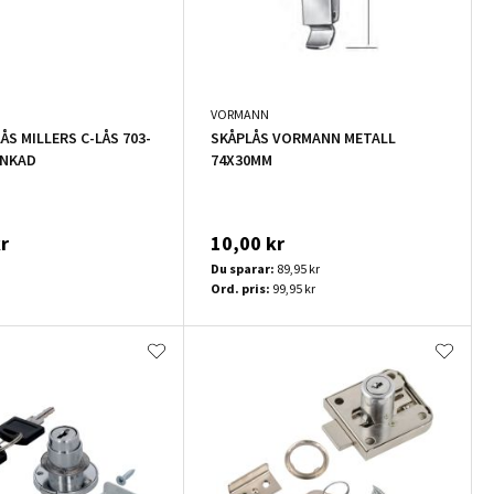
VORMANN
S MILLERS C-LÅS 703-
SKÅPLÅS VORMANN METALL
INKAD
74X30MM
r
10,00 kr
Du sparar:
89,95 kr
Ord. pris:
99,95 kr