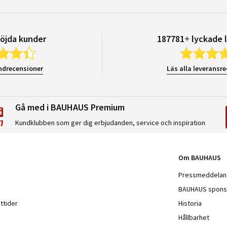
öjda kunder
187781+ lyckade 
ndrecensioner
Läs alla leveransr
Gå med i BAUHAUS Premium
Kundklubben som ger dig erbjudanden, service och inspiration
Om BAUHAUS
Pressmeddela
BAUHAUS spons
ttider
Historia
Hållbarhet