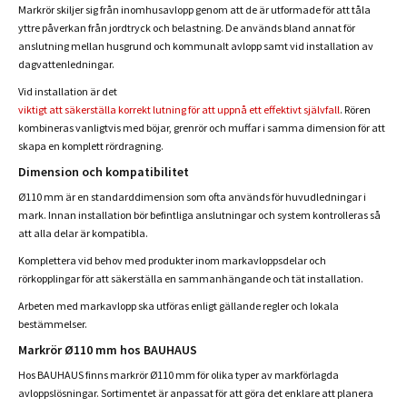
Markrör skiljer sig från inomhusavlopp genom att de är utformade för att tåla
yttre påverkan från jordtryck och belastning. De används bland annat för
anslutning mellan husgrund och kommunalt avlopp samt vid installation av
dagvattenledningar.
Vid installation är det
viktigt att säkerställa korrekt lutning för att uppnå ett effektivt självfall
. Rören
kombineras vanligtvis med böjar, grenrör och muffar i samma dimension för att
skapa en komplett rördragning.
Dimension och kompatibilitet
Ø110 mm är en standarddimension som ofta används för huvudledningar i
mark. Innan installation bör befintliga anslutningar och system kontrolleras så
att alla delar är kompatibla.
Komplettera vid behov med produkter inom markavloppsdelar och
rörkopplingar för att säkerställa en sammanhängande och tät installation.
Arbeten med markavlopp ska utföras enligt gällande regler och lokala
bestämmelser.
Markrör Ø110 mm hos BAUHAUS
Hos BAUHAUS finns markrör Ø110 mm för olika typer av markförlagda
avloppslösningar. Sortimentet är anpassat för att göra det enklare att planera