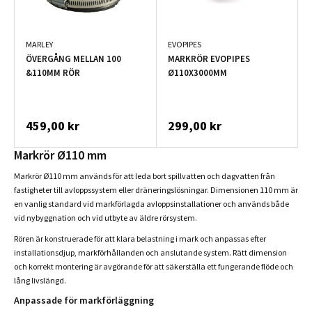
MARLEY
EVOPIPES
ÖVERGÅNG MELLAN 100
MARKRÖR EVOPIPES
&110MM RÖR
Ø110X3000MM
459,00 kr
299,00 kr
Markrör Ø110 mm
Markrör Ø110 mm används för att leda bort spillvatten och dagvatten från
fastigheter till avloppssystem eller dräneringslösningar. Dimensionen 110 mm är
en vanlig standard vid markförlagda avloppsinstallationer och används både
vid nybyggnation och vid utbyte av äldre rörsystem.
Rören är konstruerade för att klara belastning i mark och anpassas efter
installationsdjup, markförhållanden och anslutande system. Rätt dimension
och korrekt montering är avgörande för att säkerställa ett fungerande flöde och
lång livslängd.
Anpassade för markförläggning