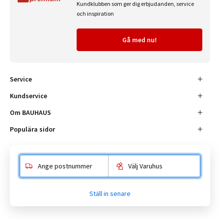
Kundklubben som ger dig erbjudanden, service
och inspiration
Gå med nu!
Service
Kundservice
Om BAUHAUS
Populära sidor
Ange postnummer
Välj Varuhus
Besöksadress
Enköpingsvägen 41, 177 38 Järfälla.
Ställ in senare
Kundtjänst:
010-180 18 00