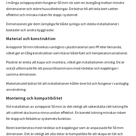
I många avloppssystem fungerar 50 mm rör som en övergång mellan mindre
dimensioner och större huvudledningar. De bidrar till att leda bort vatten
effektivt och minska risken för stopp i systemet.
Dimensionen gör dem lämpliga för både synliga och dolda installationer i
bostäder och andra byggnader.
Material och konstruktion
Avloppsrör 50 mm tillverkas vanligtvis i plastmaterial som PP eller liknande,
vilket ger en tålig konstruktion som klarar både fukt och temperaturvariationer.
Plaströr är enkla att kapa och montera, vilket gör installationen smidig. De är
också utformade för att passa tillsammans med rördelar och kopplingar i
samma dimension.
Materialvalet bidrar till att installationen håller över tid och fungerar i vardaglig
användning.
Montering och kompatibilitet
Vid installation av avloppsrör 50 mm är det viktigt att säkerställa rätt lutning för
att vattnet ska kunna rinna undan effektivt. En korrekt lutning minskar risken
för stopp och förbättrar systemets funktion.
Rören kombineras med rördelar och kopplingar som är anpassade för 50 mm
dimension. Det är viktigt att alla delar är kompatibla för att skapa en tät och