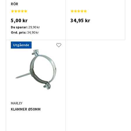
RÖR
5,00 kr
34,95 kr
Du sparar:
29,90 kr
Ord. pris:
34,90 kr
Utgående
MARLEY
KLAMMER Ø50MM