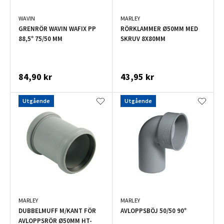
WAVIN
MARLEY
GRENRÖR WAVIN WAFIX PP
RÖRKLAMMER Ø50MM MED
88,5° 75/50 MM
SKRUV 8X80MM
84,90 kr
43,95 kr
Utgående
Utgående
MARLEY
MARLEY
DUBBELMUFF M/KANT FÖR
AVLOPPSBÖJ 50/50 90°
AVLOPPSRÖR Ø50MM HT-