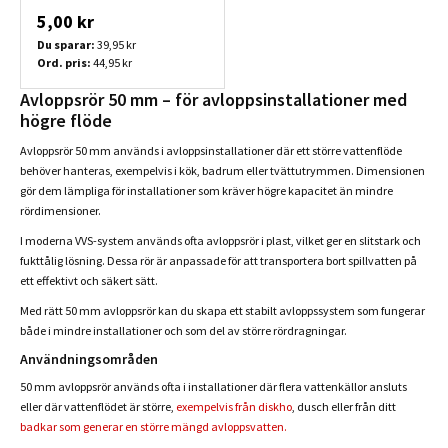
5,00 kr
Du sparar:
39,95 kr
Ord. pris:
44,95 kr
Avloppsrör 50 mm – för avloppsinstallationer med
högre flöde
Avloppsrör 50 mm används i avloppsinstallationer där ett större vattenflöde
behöver hanteras, exempelvis i kök, badrum eller tvättutrymmen. Dimensionen
gör dem lämpliga för installationer som kräver högre kapacitet än mindre
rördimensioner.
I moderna VVS-system används ofta avloppsrör i plast, vilket ger en slitstark och
fukttålig lösning. Dessa rör är anpassade för att transportera bort spillvatten på
ett effektivt och säkert sätt.
Med rätt 50 mm avloppsrör kan du skapa ett stabilt avloppssystem som fungerar
både i mindre installationer och som del av större rördragningar.
Användningsområden
50 mm avloppsrör används ofta i installationer där flera vattenkällor ansluts
eller där vattenflödet är större,
exempelvis från diskho
, dusch eller från ditt
badkar som generar en större mängd avloppsvatten.