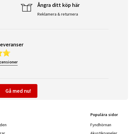
Ångra ditt köp här
Reklamera & returnera
leveranser
ecensioner
Gå med nu!
Populära sidor
nden
Fyndhörnan
rar
Akustikpaneler