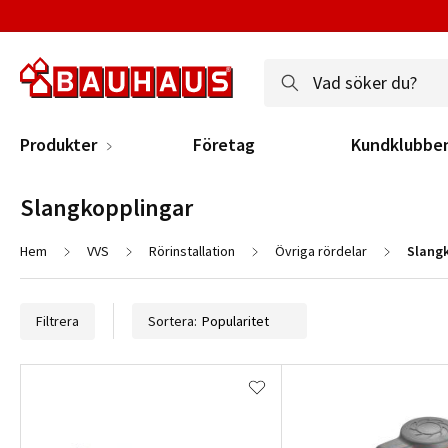
Produkter
Företag
Kundklubbe
Slangkopplingar 
Hem
VVS
Rörinstallation
Övriga rördelar
Slang
Filtrera
Sortera: