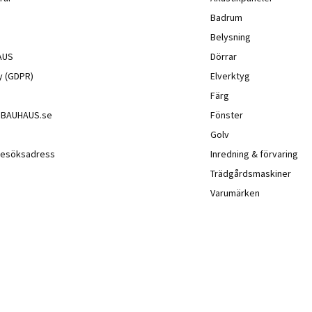
Badrum
Belysning
AUS
Dörrar
cy (GDPR)
Elverktyg
Färg
å BAUHAUS.se
Fönster
Golv
besöksadress
Inredning & förvaring
Trädgårdsmaskiner
Varumärken