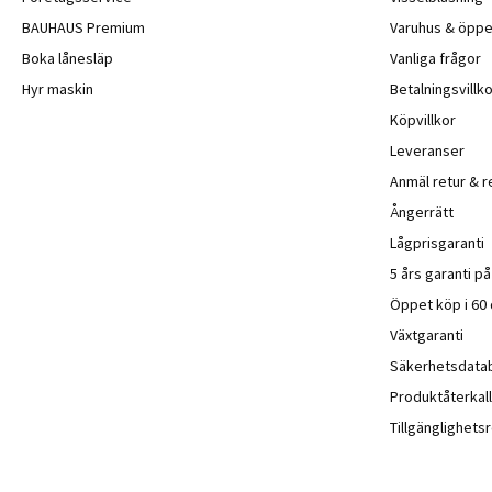
BAUHAUS Premium
Varuhus & öppe
Boka lånesläp
Vanliga frågor
Hyr maskin
Betalningsvillko
Köpvillkor
Leveranser
Anmäl retur & r
Ångerrätt
Lågprisgaranti
5 års garanti p
Öppet köp i 60
Växtgaranti
Säkerhetsdata
Produktåterkall
Tillgänglighet