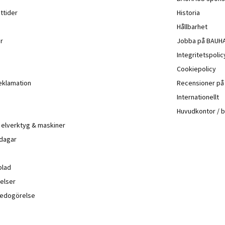
ttider
Historia
Hållbarhet
r
Jobba på BAUH
Integritetspoli
Cookiepolicy
eklamation
Recensioner p
Internationellt
Huvudkontor / 
å elverktyg & maskiner
 dagar
blad
elser
sredogörelse