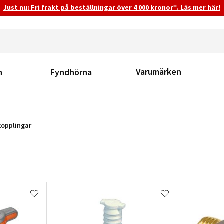
Just nu: Fri frakt på beställningar över 4 000 kronor*. Läs mer här!
Varumärken
n
Fyndhörna
kopplingar