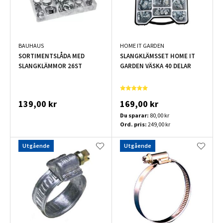
BAUHAUS
HOME IT GARDEN
SORTIMENTSLÅDA MED
SLANGKLÄMSSET HOME IT
SLANGKLÄMMOR 26ST
GARDEN VÄSKA 40 DELAR
139,00 kr
169,00 kr
Du sparar:
80,00 kr
Ord. pris:
249,00 kr
Utgående
Utgående