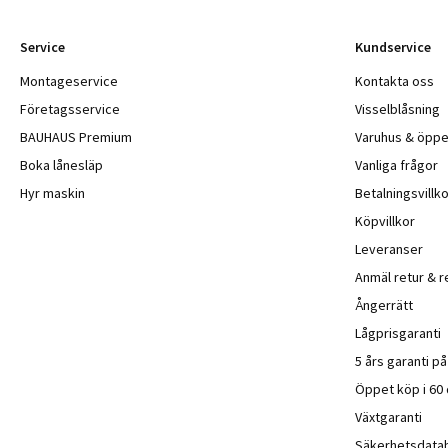
Service
Kundservice
Montageservice
Kontakta oss
Företagsservice
Visselblåsning
BAUHAUS Premium
Varuhus & öppe
Boka lånesläp
Vanliga frågor
Hyr maskin
Betalningsvillko
Köpvillkor
Leveranser
Anmäl retur & r
Ångerrätt
Lågprisgaranti
5 års garanti p
Öppet köp i 60
Växtgaranti
Säkerhetsdata