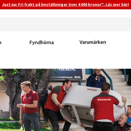
Just nu: Fri frakt på beställningar över 4 000 kronor*. Läs mer här!
Varumärken
n
Fyndhörna