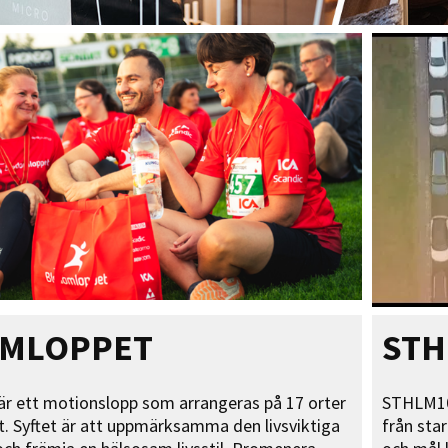
MLOPPET
STH
r ett motionslopp som arrangeras på 17 orter
STHLM10 
t. Syftet är att uppmärksamma den livsviktiga
från star