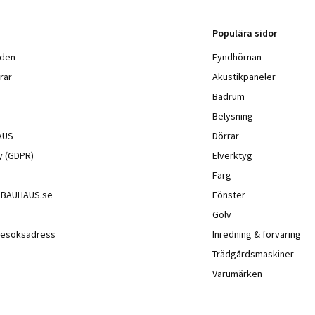
Populära sidor
nden
Fyndhörnan
rar
Akustikpaneler
Badrum
Belysning
AUS
Dörrar
cy (GDPR)
Elverktyg
Färg
å BAUHAUS.se
Fönster
Golv
besöksadress
Inredning & förvaring
Trädgårdsmaskiner
Varumärken