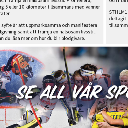
ch främja en hälsosam livsstil. Promenera,
och mål 
ing 5 eller 10 kilometer tillsammans med vänner
STHLM10 
ater.
deltagit
 syfte är att uppmärksamma och manifestera
tillsamm
givning samt att främja en hälsosam livsstil.
n du läsa mer om hur du blir blodgivare.