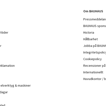
Om BAUHAUS
Pressmeddela
BAUHAUS spons
ttider
Historia
Hållbarhet
r
Jobba på BAUH
Integritetspoli
Cookiepolicy
eklamation
Recensioner p
Internationellt
Huvudkontor / 
å elverktyg & maskiner
 dagar
blad