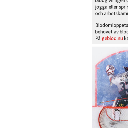
blodgivningen o
jogga eller spr
och arbetskamr
Blodomloppets
behovet av blod
På
geblod.nu
ka