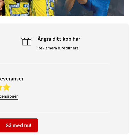
Ångra ditt köp här
Reklamera & returnera
leveranser
ecensioner
Gå med nu!