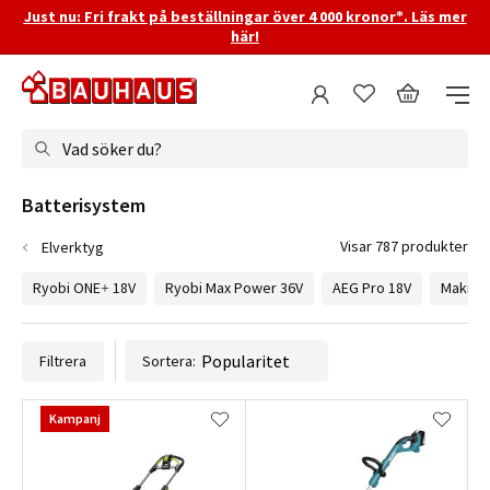
Just nu: Fri frakt på beställningar över 4 000 kronor*. Läs mer
här!
Vad söker du?
Batterisystem
Visar 787 produkter
Elverktyg
Ryobi ONE+ 18V
Ryobi Max Power 36V
AEG Pro 18V
Makita 
Filtrera
Sortera:
Kampanj