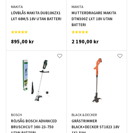
MAKITA
MAKITA
LÖVBLÅS MAKITA DUB186ZX1
MUTTERDRAGARE MAKITA
LXT 68M/S 18V UTAN BATTERI
DTW300Z LXT 18V UTAN
BATTERI
895,00 kr
2 190,00 kr
BOSCH
BLACK & DECKER
RÖJSÅG BOSCH ADVANCED
GRÄSTRIMMER
BRUSCHCUT 36V-23-750
BLACK+DECKER ST1823 18V
UTAN BATTERI
1X1,5AH