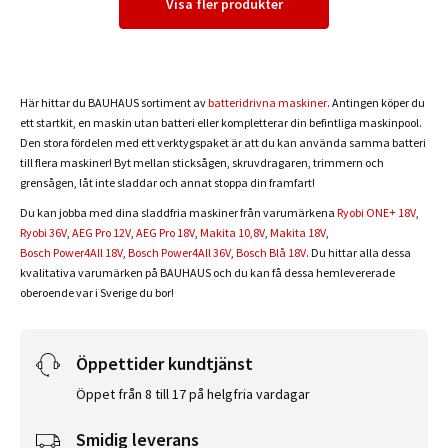
Visa fler produkter
Här hittar du BAUHAUS sortiment av
batteridrivna maskiner
. Antingen köper du
ett startkit, en maskin utan batteri eller kompletterar din befintliga maskinpool.
Den stora fördelen med ett verktygspaket är att du kan använda samma batteri
till flera maskiner! Byt mellan sticksågen, skruvdragaren, trimmern och
grensågen, låt inte sladdar och annat stoppa din framfart!
Du kan jobba med dina sladdfria maskiner från varumärkena
Ryobi ONE+ 18V
,
Ryobi 36V
,
AEG Pro 12V
,
AEG Pro 18V
,
Makita 10,8V
,
Makita 18V
,
Bosch Power4All 18V
,
Bosch Power4All 36V
,
Bosch Blå 18V
. Du hittar alla dessa
kvalitativa varumärken på BAUHAUS och du kan få dessa hemlevererade
oberoende var i Sverige du bor!
Öppettider kundtjänst
Öppet från 8 till 17 på helgfria vardagar
Smidig leverans