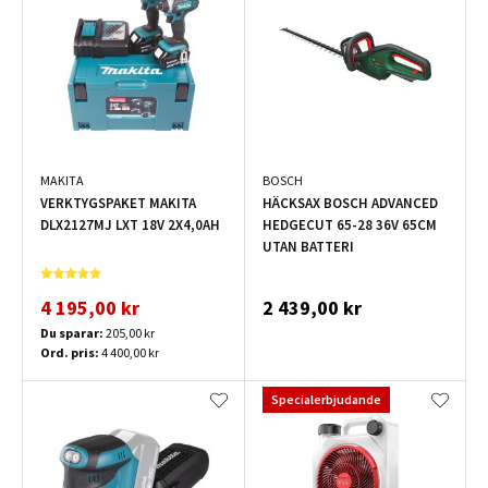
MAKITA
BOSCH
VERKTYGSPAKET MAKITA
HÄCKSAX BOSCH ADVANCED
DLX2127MJ LXT 18V 2X4,0AH
HEDGECUT 65-28 36V 65CM
UTAN BATTERI
4 195,00 kr
2 439,00 kr
Du sparar:
205,00 kr
Ord. pris:
4 400,00 kr
Specialerbjudande