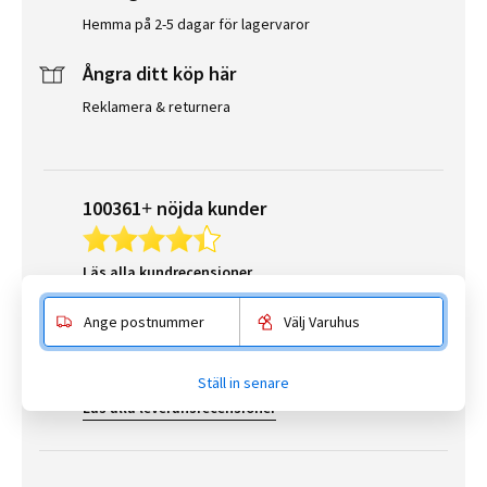
Hemma på 2-5 dagar för lagervaror
Ångra ditt köp här
Reklamera & returnera
100361+ nöjda kunder
Läs alla kundrecensioner
Ange postnummer
Välj Varuhus
187798+ lyckade leveranser
Ställ in senare
Läs alla leveransrecensioner