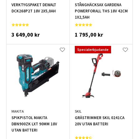
VERKTYGSPAKET DEWALT
STÅNGHÄCKSAX GARDENA
DCK268P2T 18V 2X5,0AH
POWERFORALL THS 18V 42CM
1X2,5AH
3 649,00 kr
1 795,00 kr
Specialerbjudande
MAKITA
SKIL
SPIKPISTOL MAKITA
GRÄSTRIMMER SKIL 0241CA
DBN900ZK LXT 90MM 18V
20V UTAN BATTERI
UTAN BATTERI