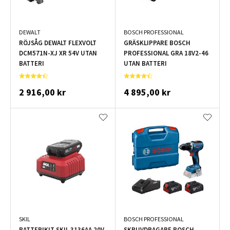
DEWALT
BOSCH PROFESSIONAL
RÖJSÅG DEWALT FLEXVOLT
GRÄSKLIPPARE BOSCH
DCM571N-XJ XR 54V UTAN
PROFESSIONAL GRA 18V2-46
BATTERI
UTAN BATTERI
2 916,00 kr
4 895,00 kr
SKIL
BOSCH PROFESSIONAL
BATTERIKIT SKIL 3136AA 20V
SKRUVDRAGARE BOSCH