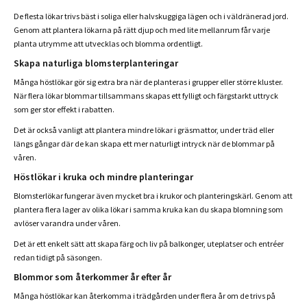
De flesta lökar trivs bäst i soliga eller halvskuggiga lägen och i väldränerad jord.
Genom att plantera lökarna på rätt djup och med lite mellanrum får varje
planta utrymme att utvecklas och blomma ordentligt.
Skapa naturliga blomsterplanteringar
Många höstlökar gör sig extra bra när de planteras i grupper eller större kluster.
När flera lökar blommar tillsammans skapas ett fylligt och färgstarkt uttryck
som ger stor effekt i rabatten.
Det är också vanligt att plantera mindre lökar i gräsmattor, under träd eller
längs gångar där de kan skapa ett mer naturligt intryck när de blommar på
våren.
Höstlökar i kruka och mindre planteringar
Blomsterlökar fungerar även mycket bra i krukor och planteringskärl. Genom att
plantera flera lager av olika lökar i samma kruka kan du skapa blomning som
avlöser varandra under våren.
Det är ett enkelt sätt att skapa färg och liv på balkonger, uteplatser och entréer
redan tidigt på säsongen.
Blommor som återkommer år efter år
Många höstlökar kan återkomma i trädgården under flera år om de trivs på