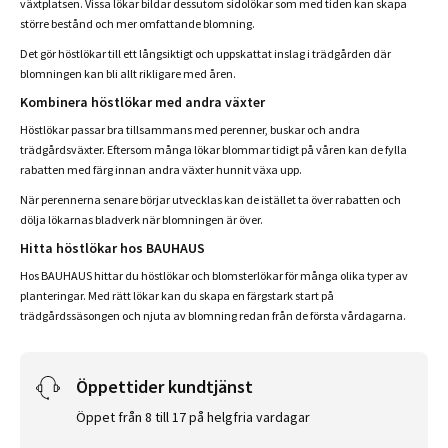
växtplatsen. Vissa lökar bildar dessutom sidolökar som med tiden kan skapa
större bestånd och mer omfattande blomning.
Det gör höstlökar till ett långsiktigt och uppskattat inslag i trädgården där
blomningen kan bli allt rikligare med åren.
Kombinera höstlökar med andra växter
Höstlökar passar bra tillsammans med perenner, buskar och andra
trädgårdsväxter. Eftersom många lökar blommar tidigt på våren kan de fylla
rabatten med färg innan andra växter hunnit växa upp.
När perennerna senare börjar utvecklas kan de istället ta över rabatten och
dölja lökarnas bladverk när blomningen är över.
Hitta höstlökar hos BAUHAUS
Hos BAUHAUS hittar du höstlökar och blomsterlökar för många olika typer av
planteringar. Med rätt lökar kan du skapa en färgstark start på
trädgårdssäsongen och njuta av blomning redan från de första vårdagarna.
Öppettider kundtjänst
Öppet från 8 till 17 på helgfria vardagar