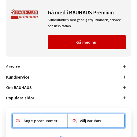
Gå med i BAUHAUS Premium
Kundklubben som ger dig erbjudanden, service
och inspiration
Gå med nu!
Service
Kundservice
Om BAUHAUS
Populära sidor
Ange postnummer
Välj Varuhus
Besöksadress
Enköpingsvägen 41, 177 38 Järfälla.