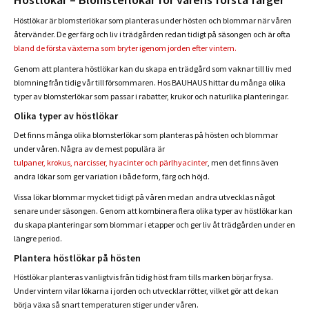
Höstlökar är blomsterlökar som planteras under hösten och blommar när våren
återvänder. De ger färg och liv i trädgården redan tidigt på säsongen och är ofta
bland de första växterna som bryter igenom jorden efter vintern.
Genom att plantera höstlökar kan du skapa en trädgård som vaknar till liv med
blomning från tidig vår till försommaren. Hos BAUHAUS hittar du många olika
typer av blomsterlökar som passar i rabatter, krukor och naturlika planteringar.
Olika typer av höstlökar
Det finns många olika blomsterlökar som planteras på hösten och blommar
under våren. Några av de mest populära är
tulpaner, krokus, narcisser, hyacinter och pärlhyacinter
, men det finns även
andra lökar som ger variation i både form, färg och höjd.
Vissa lökar blommar mycket tidigt på våren medan andra utvecklas något
senare under säsongen. Genom att kombinera flera olika typer av höstlökar kan
du skapa planteringar som blommar i etapper och ger liv åt trädgården under en
längre period.
Plantera höstlökar på hösten
Höstlökar planteras vanligtvis från tidig höst fram tills marken börjar frysa.
Under vintern vilar lökarna i jorden och utvecklar rötter, vilket gör att de kan
börja växa så snart temperaturen stiger under våren.